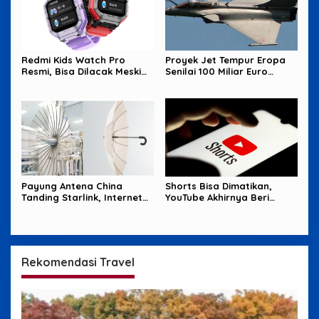
Redmi Kids Watch Pro
Proyek Jet Tempur Eropa
Resmi, Bisa Dilacak Meski
Senilai 100 Miliar Euro
Baterai Sudah Habis
Terancam Buntu
Payung Antena China
Shorts Bisa Dimatikan,
Tanding Starlink, Internet
YouTube Akhirnya Beri
Satelit Makin Sengit
Pengguna Tombol Jeda
Rekomendasi Travel