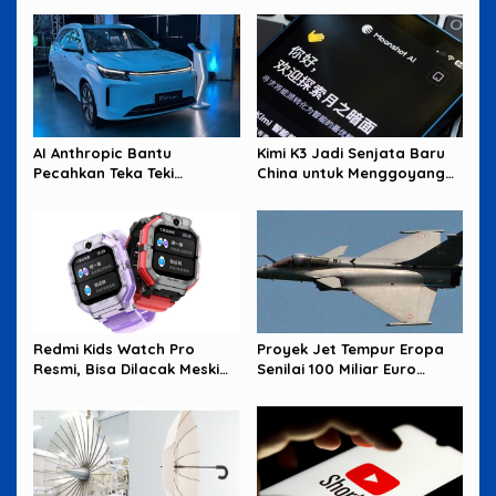
AI Anthropic Bantu
Kimi K3 Jadi Senjata Baru
Pecahkan Teka Teki
China untuk Menggoyang
Matematika Berusia 87
Keunggulan AI Amerika
Tahun
Redmi Kids Watch Pro
Proyek Jet Tempur Eropa
Resmi, Bisa Dilacak Meski
Senilai 100 Miliar Euro
Baterai Sudah Habis
Terancam Buntu