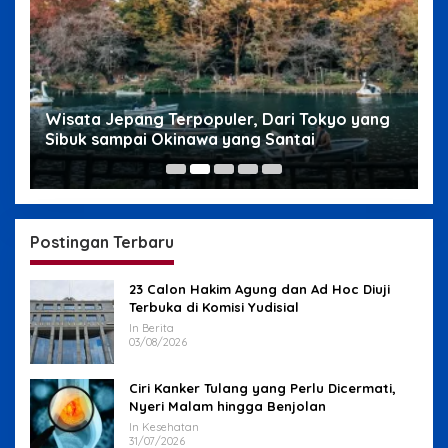
g
Wisata Jepang Terpopuler, Dari Tokyo yang
W
Sibuk sampai Okinawa yang Santai
s
Postingan Terbaru
23 Calon Hakim Agung dan Ad Hoc Diuji
Terbuka di Komisi Yudisial
In Berita
03/08/2026
Ciri Kanker Tulang yang Perlu Dicermati,
Nyeri Malam hingga Benjolan
In Kesehatan
31/07/2026