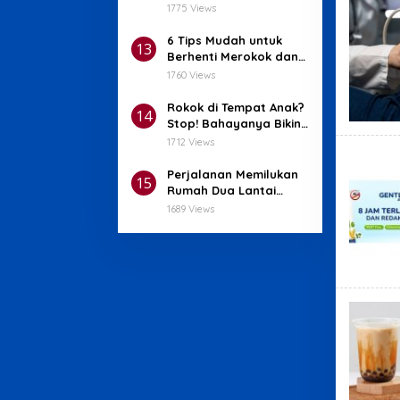
dengan Anak yang
1775 Views
Terlalu Sensitif
6 Tips Mudah untuk
13
Berhenti Merokok dan
Mulai Hidup Sehat!
1760 Views
Rokok di Tempat Anak?
14
Stop! Bahayanya Bikin
Hati Menyesal!
1712 Views
Perjalanan Memilukan
15
Rumah Dua Lantai
yang Terbakar Hangus
1689 Views