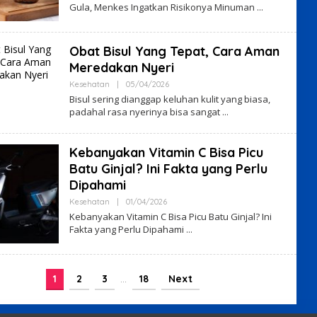
Gula, Menkes Ingatkan Risikonya Minuman
Obat Bisul Yang Tepat, Cara Aman
Meredakan Nyeri
By
Kesehatan
|
05/04/2026
VO7VHyS4
Bisul sering dianggap keluhan kulit yang biasa,
padahal rasa nyerinya bisa sangat
Kebanyakan Vitamin C Bisa Picu
Batu Ginjal? Ini Fakta yang Perlu
Dipahami
By
Kesehatan
|
01/04/2026
VO7VHyS4
Kebanyakan Vitamin C Bisa Picu Batu Ginjal? Ini
Fakta yang Perlu Dipahami
1
2
3
…
18
Next