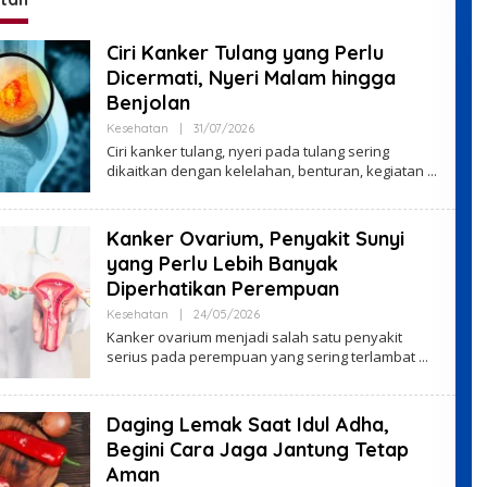
Ciri Kanker Tulang yang Perlu
Dicermati, Nyeri Malam hingga
Benjolan
By
Kesehatan
|
31/07/2026
VO7VHyS4
Ciri kanker tulang, nyeri pada tulang sering
dikaitkan dengan kelelahan, benturan, kegiatan
Kanker Ovarium, Penyakit Sunyi
yang Perlu Lebih Banyak
Diperhatikan Perempuan
By
Kesehatan
|
24/05/2026
VO7VHyS4
Kanker ovarium menjadi salah satu penyakit
serius pada perempuan yang sering terlambat
Daging Lemak Saat Idul Adha,
Begini Cara Jaga Jantung Tetap
Aman