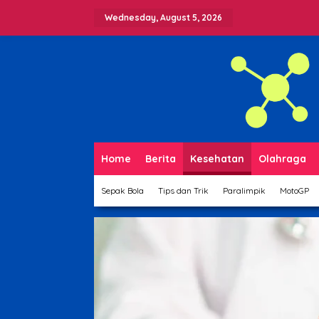
Skip
to
Wednesday, August 5, 2026
content
Home
Berita
Kesehatan
Olahraga
Sepak Bola
Tips dan Trik
Paralimpik
MotoGP