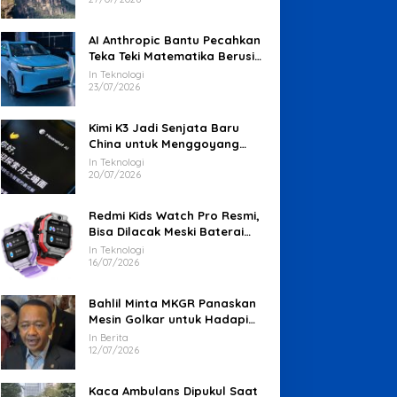
AI Anthropic Bantu Pecahkan
Teka Teki Matematika Berusia
87 Tahun
In Teknologi
23/07/2026
Kimi K3 Jadi Senjata Baru
China untuk Menggoyang
Keunggulan AI Amerika
In Teknologi
20/07/2026
Redmi Kids Watch Pro Resmi,
Bisa Dilacak Meski Baterai
Sudah Habis
In Teknologi
16/07/2026
Bahlil Minta MKGR Panaskan
Mesin Golkar untuk Hadapi
Pemilu 2029
In Berita
12/07/2026
Kaca Ambulans Dipukul Saat