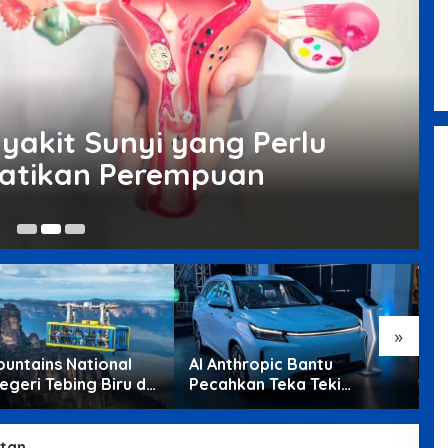
Blue Mountains National Park,
Negeri Tebing Biru di Barat
Sydney
yakit Sunyi yang Perlu
hatikan Perempuan
13
»
ountains National
AI Anthropic Bantu
K
egeri Tebing Biru di
Pecahkan Teka Teki
C
Sydney
Matematika Berusia 87
K
Tahun
tan