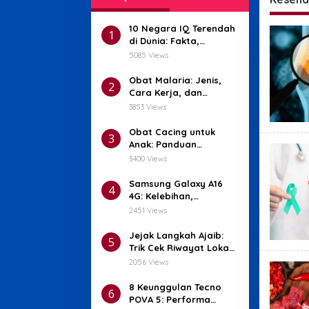
10 Negara IQ Terendah
1
di Dunia: Fakta,
Penyebab, dan
5085 Views
Harapan untuk Masa
Depan
Obat Malaria: Jenis,
2
Cara Kerja, dan
Efektivitasnya
3853 Views
Obat Cacing untuk
3
Anak: Panduan
Lengkap yang Aman
3400 Views
dan Efektif
Samsung Galaxy A16
4
4G: Kelebihan,
Kekurangan, dan
2451 Views
Spesifikasi Lengkap
Jejak Langkah Ajaib:
5
Trik Cek Riwayat Lokasi
di iPhone!
2056 Views
8 Keunggulan Tecno
6
POVA 5: Performa