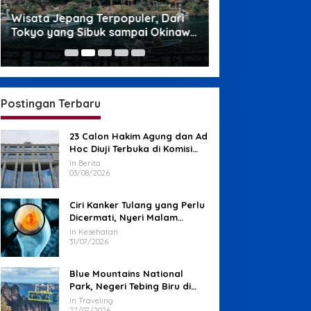
Wisata Jepang Terpopuler, Dari
Wisata di Papua,
Tokyo yang Sibuk sampai Okinawa
Ampat sampai P
yang Santai
Memikat
Kesehatan
Daging Lemak Saat Idul Adha, 
Postingan Terbaru
Jantung Tetap Aman
23 Calon Hakim Agung dan Ad
/05/2026
Hoc Diuji Terbuka di Komisi
Yudisial
In Berita
03/08/2026
Ciri Kanker Tulang yang Perlu
Dicermati, Nyeri Malam
hingga Benjolan
In Kesehatan
31/07/2026
imi K3 Jadi Senjata Baru
23 Calon Hakim Agung dan
hina untuk Menggoyang
Ad Hoc Diuji Terbuka di
Blue Mountains National
eunggulan AI Amerika
Komisi Yudisial
Park, Negeri Tebing Biru di
Barat Sydney
In Traveling
27/07/2026