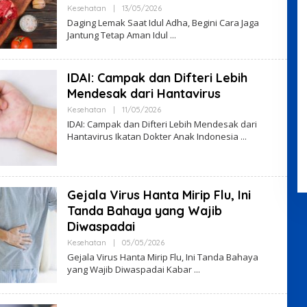
By
Kesehatan
|
13/05/2026
VO7VHyS4
Daging Lemak Saat Idul Adha, Begini Cara Jaga
Jantung Tetap Aman Idul
IDAI: Campak dan Difteri Lebih
Mendesak dari Hantavirus
By
Kesehatan
|
11/05/2026
VO7VHyS4
IDAI: Campak dan Difteri Lebih Mendesak dari
Hantavirus Ikatan Dokter Anak Indonesia
Gejala Virus Hanta Mirip Flu, Ini
Tanda Bahaya yang Wajib
Diwaspadai
By
Kesehatan
|
05/05/2026
VO7VHyS4
Gejala Virus Hanta Mirip Flu, Ini Tanda Bahaya
yang Wajib Diwaspadai Kabar