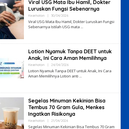
Viral USG Mata Ibu Hamil, Dokter
Luruskan Fungsi Sebenarnya
By
Kesehatan
|
30/04/2026
VO7VHyS4
Viral USG Mata Ibu Hamil, Dokter Luruskan Fungsi
Sebenarnya Istilah USG mata
Lotion Nyamuk Tanpa DEET untuk
Anak, Ini Cara Aman Memilihnya
By
Kesehatan
|
24/04/2026
VO7VHyS4
Lotion Nyamuk Tanpa DEET untuk Anak, Ini Cara
Aman Memilihnya Lotion anti
Segelas Minuman Kekinian Bisa
Tembus 70 Gram Gula, Menkes
Ingatkan Risikonya
By
Kesehatan
|
21/04/2026
VO7VHyS4
Segelas Minuman Kekinian Bisa Tembus 70 Gram