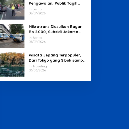
Pengawalan, Publik Tagih
Jawaban Polisi
In Berita
08/07/2026
Mikrotrans Diusulkan Bayar
Rp 2.000, Subsidi Jakarta
Jadi Sorotan
In Berita
03/07/2026
Wisata Jepang Terpopuler,
Dari Tokyo yang Sibuk sampai
Okinawa yang Santai
In Traveling
30/06/2026