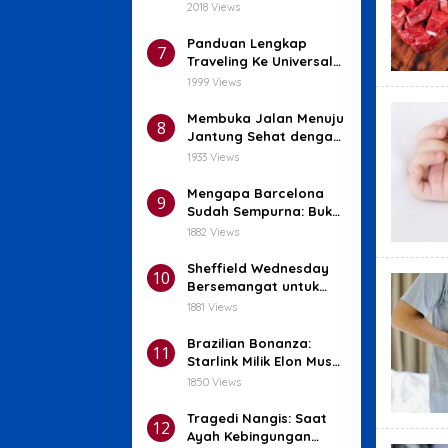
Unggul dan Baterai
2018 Views
Tahan Lama
Panduan Lengkap
7
Traveling Ke Universal
Studios Japan (Osaka):
1999 Views
Wahana Seru dan Tips
Penting!
Membuka Jalan Menuju
8
Jantung Sehat dengan
Bedah Minimal Invasif!
1933 Views
Mengapa Barcelona
9
Sudah Sempurna: Bukti
Nyata!
1882 Views
Sheffield Wednesday
10
Bersemangat untuk
Mendatangkan Thom
1881 Views
Haye
Brazilian Bonanza:
11
Starlink Milik Elon Musk
Ancam Sanksi Setelah
1850 Views
Blokir X
Tragedi Nangis: Saat
12
Ayah Kebingungan