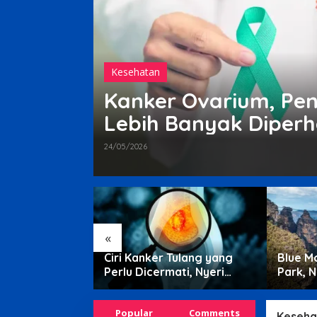
Kesehatan
 Nyeri
Kanker Ovarium, Pen
Lebih Banyak Diper
24/05/2026
«
kim Agung dan
Ciri Kanker Tulang yang
Blue M
 Terbuka di
Perlu Dicermati, Nyeri
Park, N
ial
Malam hingga Benjolan
Barat 
Popular
Comments
Keseha