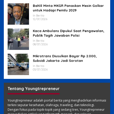
Bahlil Minta MKGR Panaskan Mesin Golkar
untuk Hadapi Pemilu 2029
In Berita
12/07/2026
Kaca Ambulans Dipukul Saat Pengawalan,
Publik Tagih Jawaban Polisi
In Berita
08/07/2026
Mikrotrans Diusulkan Bayar Rp 2.000,
Subsidi Jakarta Jadi Sorotan
In Berita
03/07/2026
Tentang Youngtrepreneur
Youngtrepreneur adalah portal berita yang menghadirkan informasi
terkini seputar kesehatan, olahraga, traveling, dan teknologi.
Dengan fokus pada topik-topik yang sedang tren, Youngtrepreneur