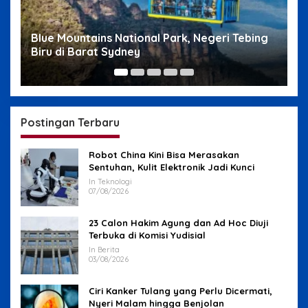
Blue Mountains National Park, Negeri Tebing
W
Biru di Barat Sydney
S
Postingan Terbaru
Robot China Kini Bisa Merasakan
Sentuhan, Kulit Elektronik Jadi Kunci
In Teknologi
07/08/2026
23 Calon Hakim Agung dan Ad Hoc Diuji
Terbuka di Komisi Yudisial
In Berita
03/08/2026
Ciri Kanker Tulang yang Perlu Dicermati,
Nyeri Malam hingga Benjolan