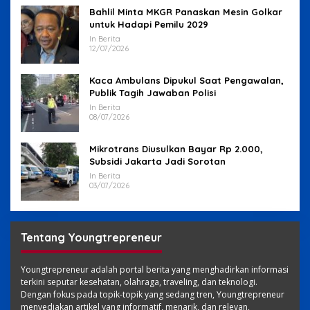
Bahlil Minta MKGR Panaskan Mesin Golkar
untuk Hadapi Pemilu 2029
In Berita
12/07/2026
Kaca Ambulans Dipukul Saat Pengawalan,
Publik Tagih Jawaban Polisi
In Berita
08/07/2026
Mikrotrans Diusulkan Bayar Rp 2.000,
Subsidi Jakarta Jadi Sorotan
In Berita
03/07/2026
Tentang Youngtrepreneur
Youngtrepreneur adalah portal berita yang menghadirkan informasi
terkini seputar kesehatan, olahraga, traveling, dan teknologi.
Dengan fokus pada topik-topik yang sedang tren, Youngtrepreneur
menyediakan artikel yang informatif, menarik, dan relevan,