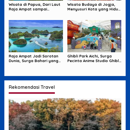
Wisata di Papua, Dari Laut
Wisata Budaya di Jogja,
Raja Ampat sampai
Menyusuri Kota yang Hidup
Pegunungan yang Memikat
dari Tradisi dan Cerita
Raja Ampat Jadi Sorotan
Ghibli Park Aichi, Surga
Dunia, Surga Bahari yang
Pecinta Anime Studio Ghibli
Harus Dijaga
yang Penuh Imajinasi
Rekomendasi Travel