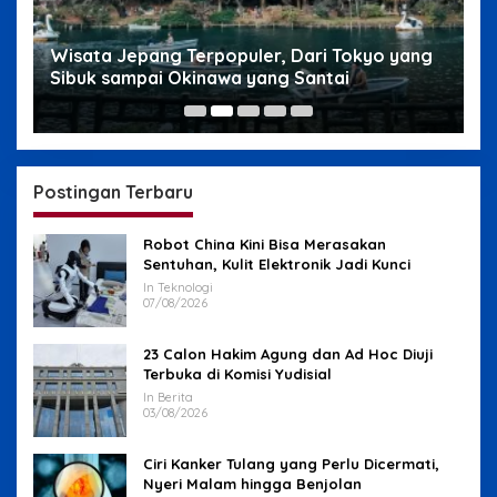
g
Wisata Jepang Terpopuler, Dari Tokyo yang
W
Sibuk sampai Okinawa yang Santai
s
Postingan Terbaru
Robot China Kini Bisa Merasakan
Sentuhan, Kulit Elektronik Jadi Kunci
In Teknologi
07/08/2026
23 Calon Hakim Agung dan Ad Hoc Diuji
Terbuka di Komisi Yudisial
In Berita
03/08/2026
Ciri Kanker Tulang yang Perlu Dicermati,
Nyeri Malam hingga Benjolan