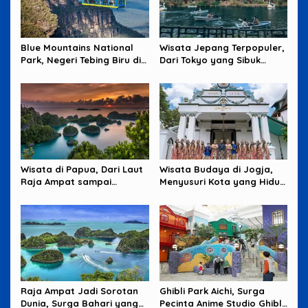
Blue Mountains National
Wisata Jepang Terpopuler,
Park, Negeri Tebing Biru di
Dari Tokyo yang Sibuk
Barat Sydney
sampai Okinawa yang
Santai
Wisata di Papua, Dari Laut
Wisata Budaya di Jogja,
Raja Ampat sampai
Menyusuri Kota yang Hidup
Pegunungan yang Memikat
dari Tradisi dan Cerita
Raja Ampat Jadi Sorotan
Ghibli Park Aichi, Surga
Dunia, Surga Bahari yang
Pecinta Anime Studio Ghibli