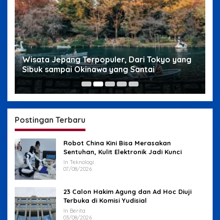
g
Wisata Jepang Terpopuler, Dari Tokyo yang
W
Sibuk sampai Okinawa yang Santai
s
Postingan Terbaru
Robot China Kini Bisa Merasakan
Sentuhan, Kulit Elektronik Jadi Kunci
In Teknologi
07/08/2026
23 Calon Hakim Agung dan Ad Hoc Diuji
Terbuka di Komisi Yudisial
In Berita
03/08/2026