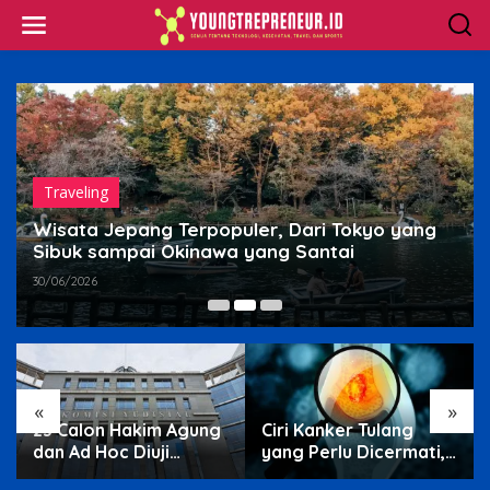
Skip
to
content
Traveling
Wisata Jepang Terpopuler, Dari Tokyo yang
Sibuk sampai Okinawa yang Santai
30/06/2026
«
»
23 Calon Hakim Agung
Ciri Kanker Tulang
dan Ad Hoc Diuji
yang Perlu Dicermati,
Terbuka di Komisi
Nyeri Malam hingga