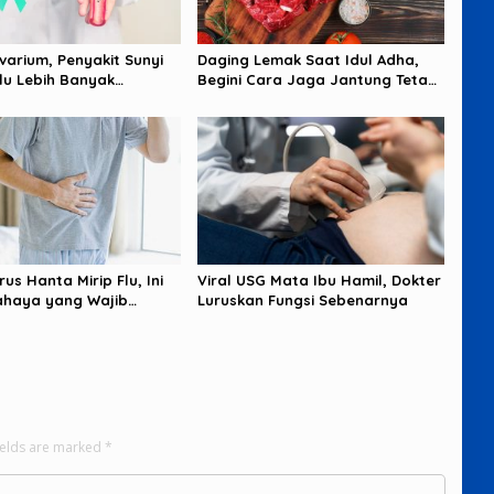
varium, Penyakit Sunyi
Daging Lemak Saat Idul Adha,
lu Lebih Banyak
Begini Cara Jaga Jantung Tetap
ikan Perempuan
Aman
rus Hanta Mirip Flu, Ini
Viral USG Mata Ibu Hamil, Dokter
ahaya yang Wajib
Luruskan Fungsi Sebenarnya
dai
ields are marked
*