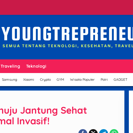
Traveling
Teknologi
Samsung
Xiaomi
Crypto
GYM
Wisata Populer
Polri
GADGET
uju Jantung Sehat
al Invasif!