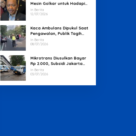
Mesin Golkar untuk Hadapi
Pemilu 2029
In Berita
12/07/2026
Kaca Ambulans Dipukul Saat
Pengawalan, Publik Tagih
Jawaban Polisi
In Berita
08/07/2026
Mikrotrans Diusulkan Bayar
Rp 2.000, Subsidi Jakarta
Jadi Sorotan
In Berita
03/07/2026