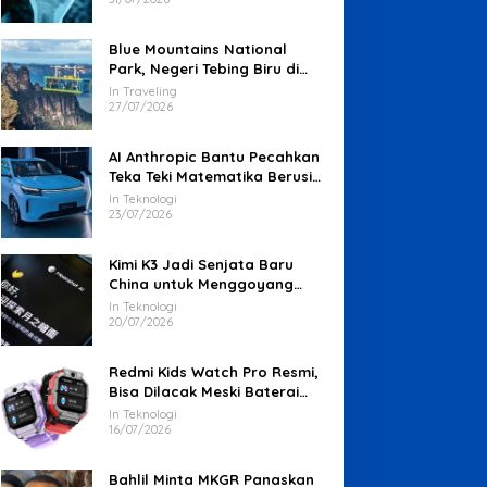
Blue Mountains National
Park, Negeri Tebing Biru di
Barat Sydney
In Traveling
27/07/2026
AI Anthropic Bantu Pecahkan
Teka Teki Matematika Berusia
87 Tahun
In Teknologi
23/07/2026
Kimi K3 Jadi Senjata Baru
China untuk Menggoyang
Keunggulan AI Amerika
In Teknologi
20/07/2026
Redmi Kids Watch Pro Resmi,
Bisa Dilacak Meski Baterai
Sudah Habis
In Teknologi
16/07/2026
Bahlil Minta MKGR Panaskan