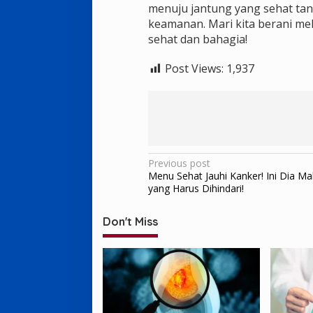
menuju jantung yang sehat t
keamanan. Mari kita berani me
sehat dan bahagia!
Post Views:
1,937
Post
Previous post
Menu Sehat Jauhi Kanker! Ini Dia M
navigation
yang Harus Dihindari!
Don't Miss