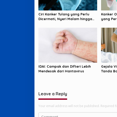
Ciri Kanker Tulang yang Perlu
Kanker O
Dicermati, Nyeri Malam hingga
yang Per
Benjolan
Diperhat
IDAI: Campak dan Difteri Lebih
Gejala Vi
Mendesak dari Hantavirus
Tanda B
Diwaspa
Leave a Reply
Your email address will not be published.
Required f