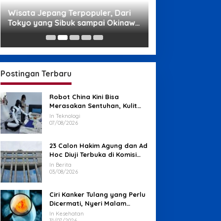
Wisata Jepang Terpopuler, Dari
Wisata di Papua,
Tokyo yang Sibuk sampai Okinawa
Ampat sampai P
yang Santai
Memikat
Postingan Terbaru
Robot China Kini Bisa
Merasakan Sentuhan, Kulit
Elektronik Jadi Kunci
In Teknologi
07/08/2026
23 Calon Hakim Agung dan Ad
Hoc Diuji Terbuka di Komisi
Yudisial
In Berita
03/08/2026
Ciri Kanker Tulang yang Perlu
Dicermati, Nyeri Malam
hingga Benjolan
In Kesehatan
31/07/2026