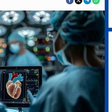
Blue Mountains National Park,
Negeri Tebing Biru di Barat
Sydney