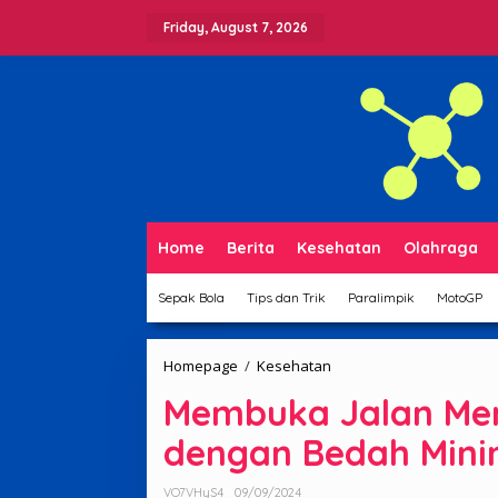
Skip
to
Friday, August 7, 2026
content
Home
Berita
Kesehatan
Olahraga
Sepak Bola
Tips dan Trik
Paralimpik
MotoGP
Membuka
Homepage
/
Kesehatan
Jalan
Membuka Jalan Men
Menuju
Jantung
dengan Bedah Minim
Sehat
dengan
Bedah
VO7VHyS4
09/09/2024