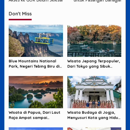
Don't Miss
Blue Mountains National
Wisata Jepang Terpopuler,
Park, Negeri Tebing Biru di
Dari Tokyo yang Sibuk
Barat Sydney
sampai Okinawa yang
Santai
Wisata di Papua, Dari Laut
Wisata Budaya di Jogja,
Raja Ampat sampai
Menyusuri Kota yang Hidup
Pegunungan yang Memikat
dari Tradisi dan Cerita