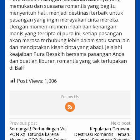
memukau dan suasana romantis yang begitu
menyentuh hati, menjadi destinasi terbaik untuk
pasangan yang ingin merayakan cinta mereka.
Dengan momen-momen indah dan kenangan
manis yang tercipta di pura ini, setiap pasangan
akan merasa terhubung lebih dalam satu sama lain
dan menciptakan kisah cinta yang abadi. Jelajahi
keajaiban Pura Besakih bersama pasangan Anda
dan buatlah liburan romantis yang tak terlupakan
di Bali!
Post Views:
1,006
Follow Us
Post
Previous post
Next post
Semangat! Pertandingan Voli
Kepulauan Derawan
navigation
PON XXI Ditunda karena
Destinasi Romantis Terbaru
Akses ke GOR Belum Selesai
untuk Pasangan Bahagia!