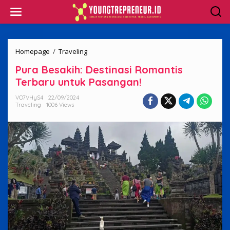
Skip
to
content
Pura
Homepage
/
Traveling
Besakih:
Pura Besakih: Destinasi Romantis
Destinasi
Romantis
Terbaru untuk Pasangan!
Terbaru
untuk
VO7VHyS4
22/09/2024
Traveling
1006 Views
Pasangan!