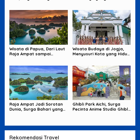
Barat Sydney
sampai Okinawa yang
Santai
Wisata di Papua, Dari Laut
Wisata Budaya di Jogja,
Raja Ampat sampai
Menyusuri Kota yang Hidup
Pegunungan yang Memikat
dari Tradisi dan Cerita
Raja Ampat Jadi Sorotan
Ghibli Park Aichi, Surga
Dunia, Surga Bahari yang
Pecinta Anime Studio Ghibli
Harus Dijaga
yang Penuh Imajinasi
Rekomendasi Travel