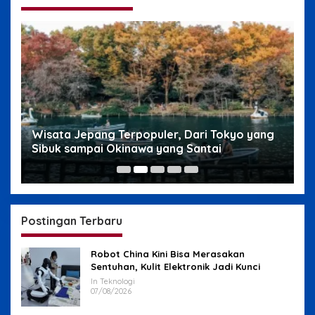
g
Wisata Jepang Terpopuler, Dari Tokyo yang
W
Sibuk sampai Okinawa yang Santai
s
Postingan Terbaru
Robot China Kini Bisa Merasakan
Sentuhan, Kulit Elektronik Jadi Kunci
In Teknologi
07/08/2026