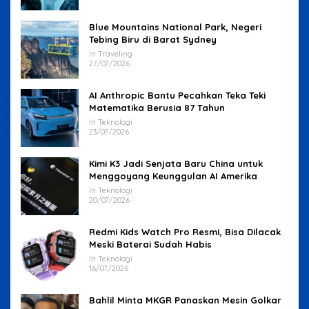
Blue Mountains National Park, Negeri
Tebing Biru di Barat Sydney
In Traveling
27/07/2026
AI Anthropic Bantu Pecahkan Teka Teki
Matematika Berusia 87 Tahun
In Teknologi
23/07/2026
Kimi K3 Jadi Senjata Baru China untuk
Menggoyang Keunggulan AI Amerika
In Teknologi
20/07/2026
Redmi Kids Watch Pro Resmi, Bisa Dilacak
Meski Baterai Sudah Habis
In Teknologi
16/07/2026
Bahlil Minta MKGR Panaskan Mesin Golkar