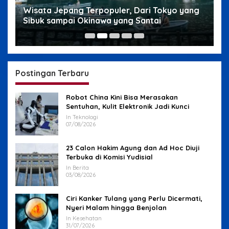
g
Wisata Jepang Terpopuler, Dari Tokyo yang
W
Sibuk sampai Okinawa yang Santai
s
Postingan Terbaru
Robot China Kini Bisa Merasakan
Sentuhan, Kulit Elektronik Jadi Kunci
In Teknologi
07/08/2026
23 Calon Hakim Agung dan Ad Hoc Diuji
Terbuka di Komisi Yudisial
In Berita
03/08/2026
Ciri Kanker Tulang yang Perlu Dicermati,
Nyeri Malam hingga Benjolan
In Kesehatan
31/07/2026