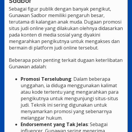
Sadbor
Sebagai figur publik dengan banyak pengikut,
Gunawan Sadbor memiliki pengaruh besar,
terutama di kalangan anak muda. Dugaan promosi
situs judi online yang dilakukan olehnya didasarkan
pada konten di media sosial yang diyakini
mengarahkan pengikutnya untuk mengakses dan
bermain di platform judi online tersebut.
Beberapa poin penting terkait dugaan keterlibatan
Gunawan adalah:
Promosi Terselubung
: Dalam beberapa
unggahan, ia diduga menggunakan kalimat
atau kode tertentu yang mengarahkan para
pengikutnya untuk mengunjungi situs-situs
judi. Teknik ini sering digunakan untuk
menyamarkan promosi yang sebenarnya
melanggar hukum.
Endorsement yang Tak Jelas
: Sebagai
influencer, Gunawan sering menerima