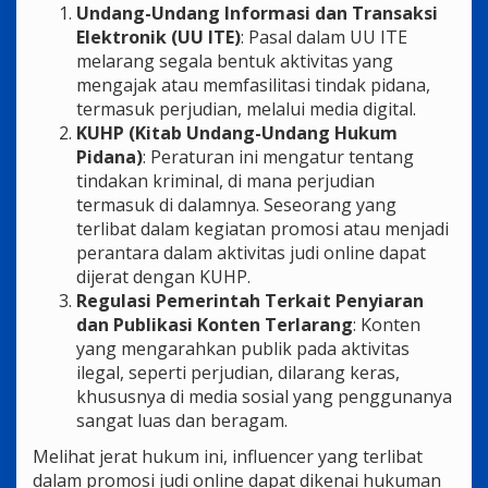
Undang-Undang Informasi dan Transaksi
Elektronik (UU ITE)
: Pasal dalam UU ITE
melarang segala bentuk aktivitas yang
mengajak atau memfasilitasi tindak pidana,
termasuk perjudian, melalui media digital.
KUHP (Kitab Undang-Undang Hukum
Pidana)
: Peraturan ini mengatur tentang
tindakan kriminal, di mana perjudian
termasuk di dalamnya. Seseorang yang
terlibat dalam kegiatan promosi atau menjadi
perantara dalam aktivitas judi online dapat
dijerat dengan KUHP.
Regulasi Pemerintah Terkait Penyiaran
dan Publikasi Konten Terlarang
: Konten
yang mengarahkan publik pada aktivitas
ilegal, seperti perjudian, dilarang keras,
khususnya di media sosial yang penggunanya
sangat luas dan beragam.
Melihat jerat hukum ini, influencer yang terlibat
dalam promosi judi online dapat dikenai hukuman