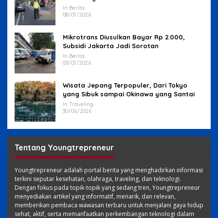
In Berita
08/07/2026
Mikrotrans Diusulkan Bayar Rp 2.000,
Subsidi Jakarta Jadi Sorotan
In Berita
03/07/2026
Wisata Jepang Terpopuler, Dari Tokyo
yang Sibuk sampai Okinawa yang Santai
In Traveling
30/06/2026
Tentang Youngtrepreneur
Youngtrepreneur adalah portal berita yang menghadirkan informasi
terkini seputar kesehatan, olahraga, traveling, dan teknologi.
Dengan fokus pada topik-topik yang sedang tren, Youngtrepreneur
menyediakan artikel yang informatif, menarik, dan relevan,
memberikan pembaca wawasan terbaru untuk menjalani gaya hidup
sehat, aktif, serta memanfaatkan perkembangan teknologi dalam