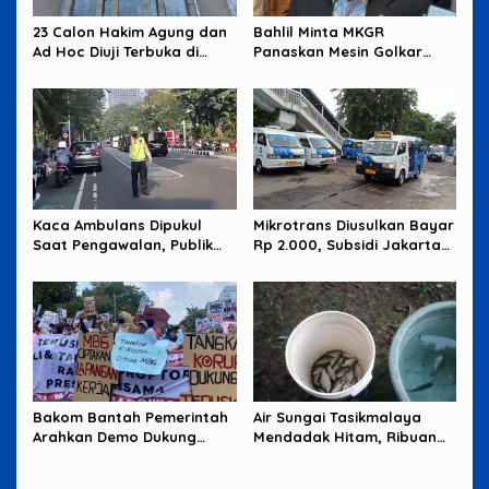
23 Calon Hakim Agung dan
Bahlil Minta MKGR
Ad Hoc Diuji Terbuka di
Panaskan Mesin Golkar
Komisi Yudisial
untuk Hadapi Pemilu 2029
Kaca Ambulans Dipukul
Mikrotrans Diusulkan Bayar
Saat Pengawalan, Publik
Rp 2.000, Subsidi Jakarta
Tagih Jawaban Polisi
Jadi Sorotan
Bakom Bantah Pemerintah
Air Sungai Tasikmalaya
Arahkan Demo Dukung
Mendadak Hitam, Ribuan
MBG, Uang Saku Jadi
Ikan Mati dan Warga Resah
Sorotan