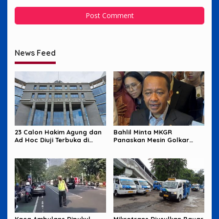
News Feed
23 Calon Hakim Agung dan
Bahlil Minta MKGR
Ad Hoc Diuji Terbuka di
Panaskan Mesin Golkar
Komisi Yudisial
untuk Hadapi Pemilu 2029
Kaca Ambulans Dipukul
Mikrotrans Diusulkan Bayar