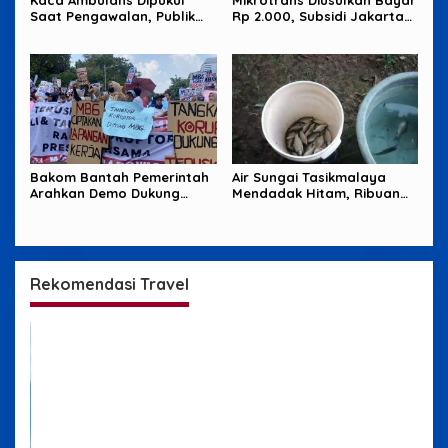
Saat Pengawalan, Publik
Rp 2.000, Subsidi Jakarta
Tagih Jawaban Polisi
Jadi Sorotan
Bakom Bantah Pemerintah
Air Sungai Tasikmalaya
Arahkan Demo Dukung
Mendadak Hitam, Ribuan
MBG, Uang Saku Jadi
Ikan Mati dan Warga Resah
Sorotan
Rekomendasi Travel