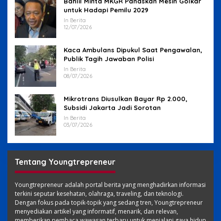
Bahlil Minta MKGR Panaskan Mesin Golkar
untuk Hadapi Pemilu 2029
In Berita
12/07/2026
Kaca Ambulans Dipukul Saat Pengawalan,
Publik Tagih Jawaban Polisi
In Berita
08/07/2026
Mikrotrans Diusulkan Bayar Rp 2.000,
Subsidi Jakarta Jadi Sorotan
In Berita
03/07/2026
Tentang Youngtrepreneur
Youngtrepreneur adalah portal berita yang menghadirkan informasi
terkini seputar kesehatan, olahraga, traveling, dan teknologi.
Dengan fokus pada topik-topik yang sedang tren, Youngtrepreneur
menyediakan artikel yang informatif, menarik, dan relevan,
memberikan pembaca wawasan terbaru untuk menjalani gaya hidup