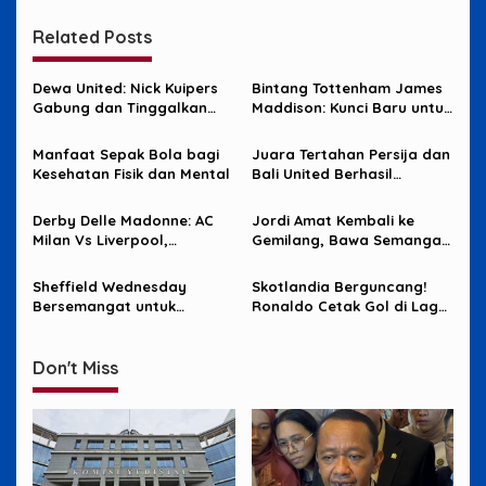
Related Posts
Dewa United: Nick Kuipers
Bintang Tottenham James
Gabung dan Tinggalkan
Maddison: Kunci Baru untuk
Persib
Kesuksesan AC Milan?
Manfaat Sepak Bola bagi
Juara Tertahan Persija dan
Kesehatan Fisik dan Mental
Bali United Berhasil
Bertahan di Kandang
Derby Delle Madonne: AC
Jordi Amat Kembali ke
Milan Vs Liverpool,
Gemilang, Bawa Semangat
Suasana Ceria di San Siro
ke Timnas Indonesia dan
JDT
Sheffield Wednesday
Skotlandia Berguncang!
Bersemangat untuk
Ronaldo Cetak Gol di Laga
Mendatangkan Thom Haye
Terbaru
Don't Miss