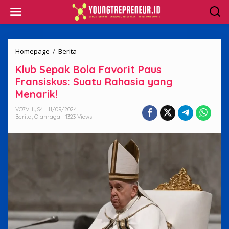
Skip
to
content
Klub
Homepage
/
Berita
Sepak
Klub Sepak Bola Favorit Paus
Bola
Favorit
Fransiskus: Suatu Rahasia yang
Paus
Menarik!
Fransiskus:
Suatu
VO7VHyS4
11/09/2024
Rahasia
Berita
,
Olahraga
1323 Views
yang
Menarik!