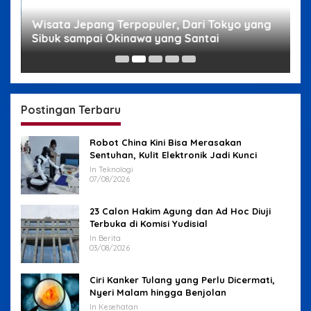
g
Wisata Jepang Terpopuler, Dari Tokyo yang
W
Sibuk sampai Okinawa yang Santai
s
Postingan Terbaru
Robot China Kini Bisa Merasakan
Sentuhan, Kulit Elektronik Jadi Kunci
In Teknologi
07/08/2026
23 Calon Hakim Agung dan Ad Hoc Diuji
Terbuka di Komisi Yudisial
In Berita
03/08/2026
Ciri Kanker Tulang yang Perlu Dicermati,
Nyeri Malam hingga Benjolan
In Kesehatan