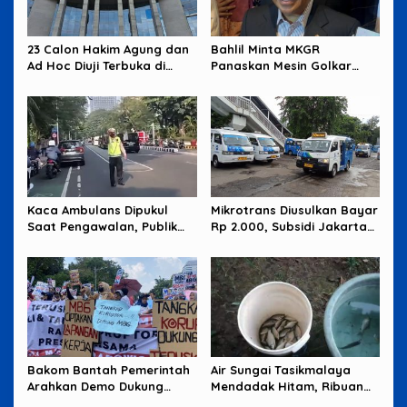
23 Calon Hakim Agung dan
Bahlil Minta MKGR
Ad Hoc Diuji Terbuka di
Panaskan Mesin Golkar
Komisi Yudisial
untuk Hadapi Pemilu 2029
Kaca Ambulans Dipukul
Mikrotrans Diusulkan Bayar
Saat Pengawalan, Publik
Rp 2.000, Subsidi Jakarta
Tagih Jawaban Polisi
Jadi Sorotan
Bakom Bantah Pemerintah
Air Sungai Tasikmalaya
Arahkan Demo Dukung
Mendadak Hitam, Ribuan
MBG, Uang Saku Jadi
Ikan Mati dan Warga Resah