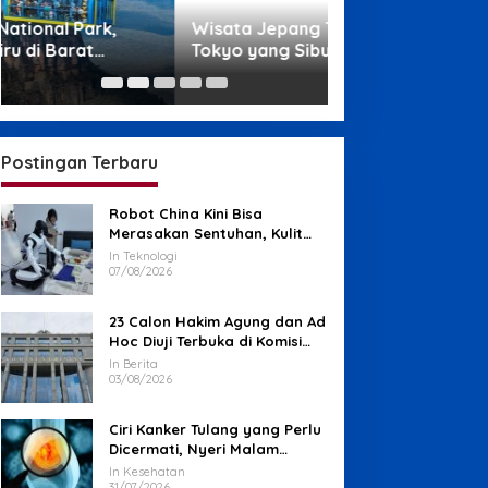
Wisata Jepang Terpopuler, Dari
Wisata di Papua,
Tokyo yang Sibuk sampai Okinawa
Ampat sampai P
yang Santai
Memikat
Postingan Terbaru
Robot China Kini Bisa
Merasakan Sentuhan, Kulit
Elektronik Jadi Kunci
In Teknologi
07/08/2026
23 Calon Hakim Agung dan Ad
Hoc Diuji Terbuka di Komisi
Yudisial
In Berita
03/08/2026
Ciri Kanker Tulang yang Perlu
Dicermati, Nyeri Malam
hingga Benjolan
In Kesehatan
31/07/2026