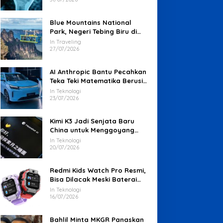
Blue Mountains National
Park, Negeri Tebing Biru di
Barat Sydney
In Traveling
27/07/2026
AI Anthropic Bantu Pecahkan
Teka Teki Matematika Berusia
87 Tahun
In Teknologi
23/07/2026
Kimi K3 Jadi Senjata Baru
China untuk Menggoyang
Keunggulan AI Amerika
In Teknologi
20/07/2026
Redmi Kids Watch Pro Resmi,
Bisa Dilacak Meski Baterai
Sudah Habis
In Teknologi
16/07/2026
Bahlil Minta MKGR Panaskan