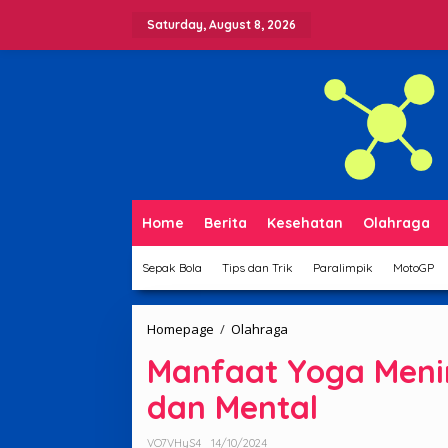
Skip
to
Saturday, August 8, 2026
content
Home
Berita
Kesehatan
Olahraga
Sepak Bola
Tips dan Trik
Paralimpik
MotoGP
Manfaat
Homepage
/
Olahraga
Yoga
Manfaat Yoga Meni
Meningkatkan
Kesehatan
dan Mental
Fisik
dan
Mental
VO7VHyS4
14/10/2024