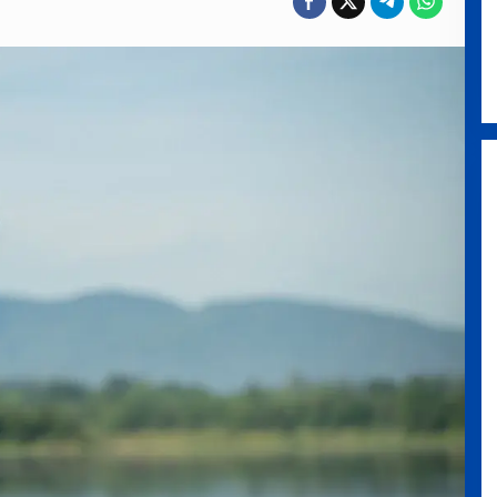
Blue Mountains National Park,
Negeri Tebing Biru di Barat
Sydney