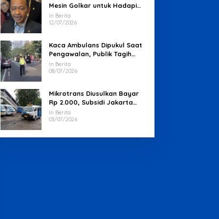
Mesin Golkar untuk Hadapi
Pemilu 2029
In Berita
12/07/2026
Kaca Ambulans Dipukul Saat
Pengawalan, Publik Tagih
Jawaban Polisi
In Berita
08/07/2026
Mikrotrans Diusulkan Bayar
Rp 2.000, Subsidi Jakarta
Jadi Sorotan
In Berita
03/07/2026