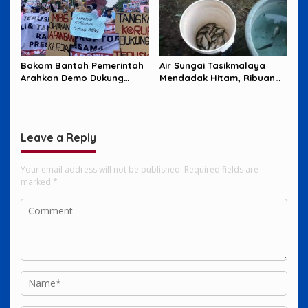
Bakom Bantah Pemerintah
Air Sungai Tasikmalaya
Arahkan Demo Dukung
Mendadak Hitam, Ribuan
MBG, Uang Saku Jadi
Ikan Mati dan Warga Resah
Sorotan
Leave a Reply
Your email address will not be published.
Required fields are
marked
*