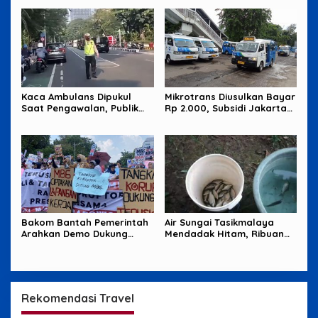
Kaca Ambulans Dipukul
Mikrotrans Diusulkan Bayar
Saat Pengawalan, Publik
Rp 2.000, Subsidi Jakarta
Tagih Jawaban Polisi
Jadi Sorotan
Bakom Bantah Pemerintah
Air Sungai Tasikmalaya
Arahkan Demo Dukung
Mendadak Hitam, Ribuan
MBG, Uang Saku Jadi
Ikan Mati dan Warga Resah
Sorotan
Rekomendasi Travel