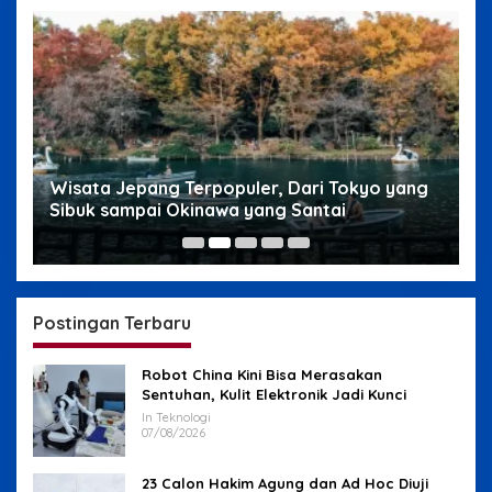
g
Wisata Jepang Terpopuler, Dari Tokyo yang
W
Sibuk sampai Okinawa yang Santai
s
Postingan Terbaru
Robot China Kini Bisa Merasakan
Sentuhan, Kulit Elektronik Jadi Kunci
In Teknologi
07/08/2026
23 Calon Hakim Agung dan Ad Hoc Diuji