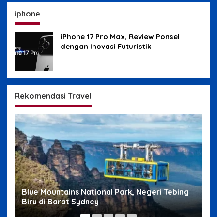
Yudisial
Benjolan
iphone
iPhone 17 Pro Max, Review Ponsel
dengan Inovasi Futuristik
Rekomendasi Travel
l Park, Negeri Tebing
Wisata Jepang Terpopuler, Da
Sibuk sampai Okinawa yang Sa