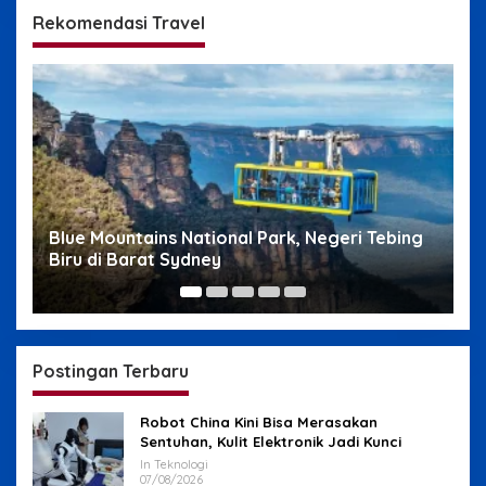
Rekomendasi Travel
ins National Park, Negeri Tebing
Wisata Jepang Ter
at Sydney
Sibuk sampai Okin
Postingan Terbaru
Robot China Kini Bisa Merasakan
Sentuhan, Kulit Elektronik Jadi Kunci
In Teknologi
07/08/2026