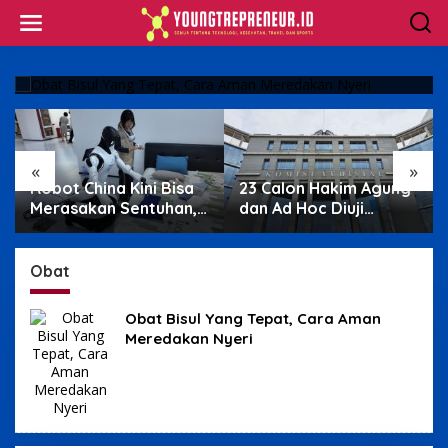
Obat Bisul Yang Tepat, Cara Aman Meredakan
Skip
Nyeri
to
content
05/04/2026
«
»
ini Bisa
23 Calon Hakim Agung
Ciri Kanker Tulang
ntuhan,
dan Ad Hoc Diuji
yang Perlu Dicerm
ik Jadi
Terbuka di Komisi
Nyeri Malam hing
Yudisial
Benjolan
Obat
Obat Bisul Yang Tepat, Cara Aman
Meredakan Nyeri