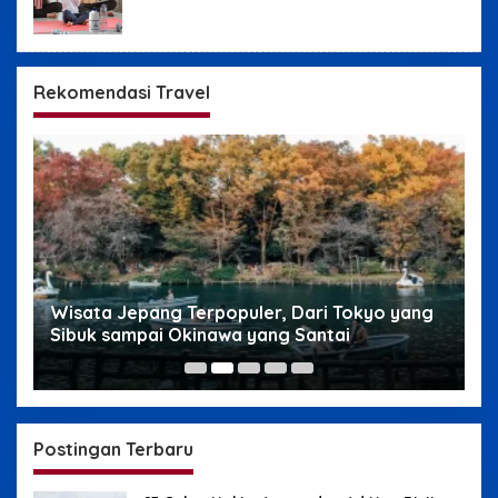
Rekomendasi Travel
g
Wisata Jepang Terpopuler, Dari Tokyo yang
W
Sibuk sampai Okinawa yang Santai
s
Postingan Terbaru