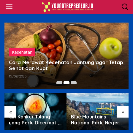
Skip
to
content
Kesehatan
Cara Merawat Kesehatan Jantung agar Tetap
Sehat dan Kuat
15/09/2025
«
»
Ciri Kanker Tulang
Blue Mountains
yang Perlu Dicermati,
National Park, Negeri
Nyeri Malam hingga
Tebing Biru di Barat