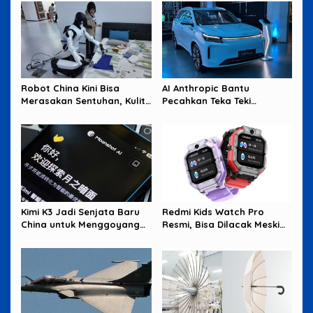
Robot China Kini Bisa
AI Anthropic Bantu
Merasakan Sentuhan, Kulit
Pecahkan Teka Teki
Elektronik Jadi Kunci
Matematika Berusia 87
Tahun
Kimi K3 Jadi Senjata Baru
Redmi Kids Watch Pro
China untuk Menggoyang
Resmi, Bisa Dilacak Meski
Keunggulan AI Amerika
Baterai Sudah Habis