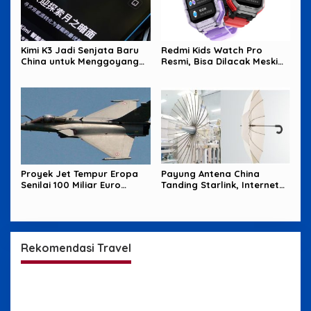
Kimi K3 Jadi Senjata Baru
Redmi Kids Watch Pro
China untuk Menggoyang
Resmi, Bisa Dilacak Meski
Keunggulan AI Amerika
Baterai Sudah Habis
Proyek Jet Tempur Eropa
Payung Antena China
Senilai 100 Miliar Euro
Tanding Starlink, Internet
Terancam Buntu
Satelit Makin Sengit
Rekomendasi Travel