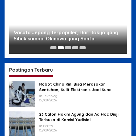
g
Wisata Jepang Terpopuler, Dari Tokyo yang
W
Sibuk sampai Okinawa yang Santai
s
Postingan Terbaru
Robot China Kini Bisa Merasakan
Sentuhan, Kulit Elektronik Jadi Kunci
In Teknologi
07/08/2026
23 Calon Hakim Agung dan Ad Hoc Diuji
Terbuka di Komisi Yudisial
In Berita
03/08/2026