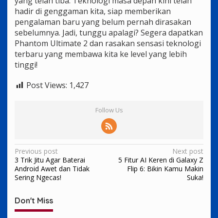
yang telah tiba. Teknologi masa depan kini telah
hadir di genggaman kita, siap memberikan
pengalaman baru yang belum pernah dirasakan
sebelumnya. Jadi, tunggu apalagi? Segera dapatkan
Phantom Ultimate 2 dan rasakan sensasi teknologi
terbaru yang membawa kita ke level yang lebih
tinggi!
Post Views:
1,427
Follow Us
Post
Previous post
Next post
3 Trik Jitu Agar Baterai
5 Fitur AI Keren di Galaxy Z
navigation
Android Awet dan Tidak
Flip 6: Bikin Kamu Makin
Sering Ngecas!
Suka!
Don't Miss