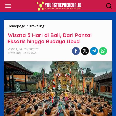
Skip
to
content
Wisata
Homepage
/
Traveling
5
Wisata 5 Hari di Bali, Dari Pantai
Hari
di
Eksotis hingga Budaya Ubud
Bali,
Dari
VO7VHyS4
28/08/2025
Traveling
658 Views
Pantai
Eksotis
hingga
Budaya
Ubud