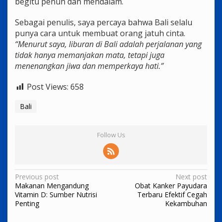
begitu penuh dan mendalam.
Sebagai penulis, saya percaya bahwa Bali selalu
punya cara untuk membuat orang jatuh cinta.
“Menurut saya, liburan di Bali adalah perjalanan yang
tidak hanya memanjakan mata, tetapi juga
menenangkan jiwa dan memperkaya hati.”
Post Views:
658
Bali
Follow Us
Post
Previous post
Next post
Makanan Mengandung
Obat Kanker Payudara
navigation
Vitamin D: Sumber Nutrisi
Terbaru Efektif Cegah
Penting
Kekambuhan