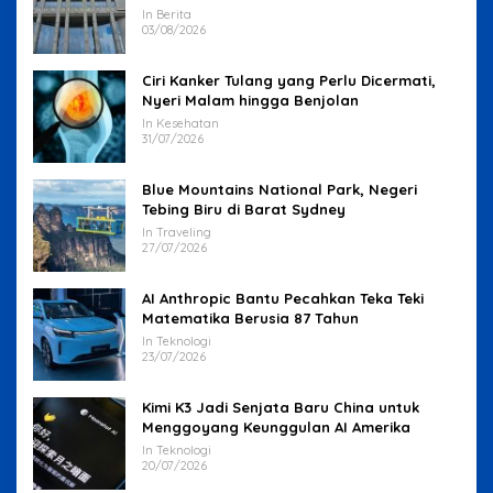
In Berita
03/08/2026
Ciri Kanker Tulang yang Perlu Dicermati,
Nyeri Malam hingga Benjolan
In Kesehatan
31/07/2026
Blue Mountains National Park, Negeri
Tebing Biru di Barat Sydney
In Traveling
27/07/2026
AI Anthropic Bantu Pecahkan Teka Teki
Matematika Berusia 87 Tahun
In Teknologi
23/07/2026
Kimi K3 Jadi Senjata Baru China untuk
Menggoyang Keunggulan AI Amerika
In Teknologi
20/07/2026