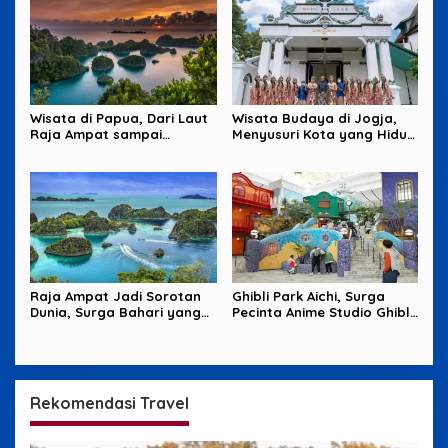
Wisata di Papua, Dari Laut
Wisata Budaya di Jogja,
Raja Ampat sampai
Menyusuri Kota yang Hidup
Pegunungan yang Memikat
dari Tradisi dan Cerita
Raja Ampat Jadi Sorotan
Ghibli Park Aichi, Surga
Dunia, Surga Bahari yang
Pecinta Anime Studio Ghibli
Harus Dijaga
yang Penuh Imajinasi
Rekomendasi Travel