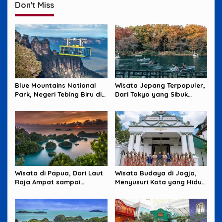
Don't Miss
Blue Mountains National
Wisata Jepang Terpopuler,
Park, Negeri Tebing Biru di
Dari Tokyo yang Sibuk
Barat Sydney
sampai Okinawa yang
Santai
Wisata di Papua, Dari Laut
Wisata Budaya di Jogja,
Raja Ampat sampai
Menyusuri Kota yang Hidup
Pegunungan yang Memikat
dari Tradisi dan Cerita