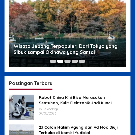
g
Wisata Jepang Terpopuler, Dari Tokyo yang
W
Sibuk sampai Okinawa yang Santai
s
Postingan Terbaru
Robot China Kini Bisa Merasakan
Sentuhan, Kulit Elektronik Jadi Kunci
In Teknologi
07/08/2026
23 Calon Hakim Agung dan Ad Hoc Diuji
Terbuka di Komisi Yudisial