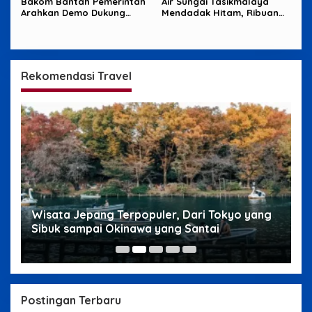
Bakom Bantah Pemerintah
Air Sungai Tasikmalaya
Arahkan Demo Dukung
Mendadak Hitam, Ribuan
MBG, Uang Saku Jadi
Ikan Mati dan Warga Resah
Sorotan
Rekomendasi Travel
g
Wisata Jepang Terpopuler, Dari Tokyo yang
W
Sibuk sampai Okinawa yang Santai
s
Postingan Terbaru