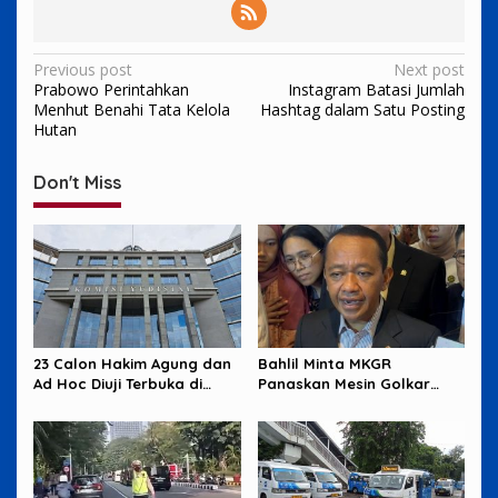
Post
Previous post
Next post
Prabowo Perintahkan
Instagram Batasi Jumlah
navigation
Menhut Benahi Tata Kelola
Hashtag dalam Satu Posting
Hutan
Don't Miss
23 Calon Hakim Agung dan
Bahlil Minta MKGR
Ad Hoc Diuji Terbuka di
Panaskan Mesin Golkar
Komisi Yudisial
untuk Hadapi Pemilu 2029