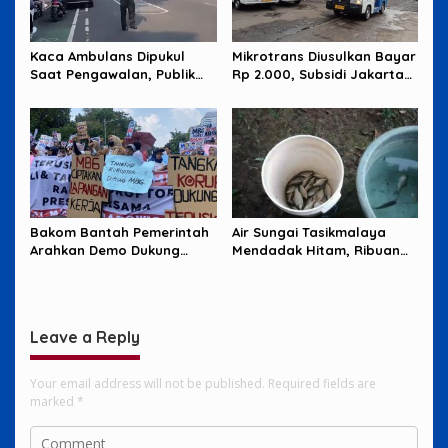
Kaca Ambulans Dipukul
Mikrotrans Diusulkan Bayar
Saat Pengawalan, Publik
Rp 2.000, Subsidi Jakarta
Tagih Jawaban Polisi
Jadi Sorotan
Bakom Bantah Pemerintah
Air Sungai Tasikmalaya
Arahkan Demo Dukung
Mendadak Hitam, Ribuan
MBG, Uang Saku Jadi
Ikan Mati dan Warga Resah
Sorotan
Leave a Reply
Your email address will not be published.
Required fields are
marked
*