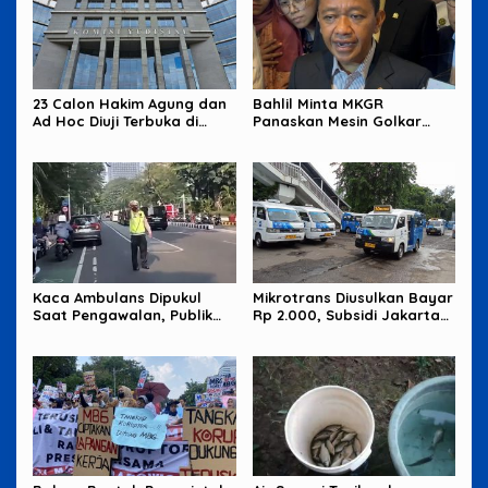
23 Calon Hakim Agung dan
Bahlil Minta MKGR
Ad Hoc Diuji Terbuka di
Panaskan Mesin Golkar
Komisi Yudisial
untuk Hadapi Pemilu 2029
Kaca Ambulans Dipukul
Mikrotrans Diusulkan Bayar
Saat Pengawalan, Publik
Rp 2.000, Subsidi Jakarta
Tagih Jawaban Polisi
Jadi Sorotan