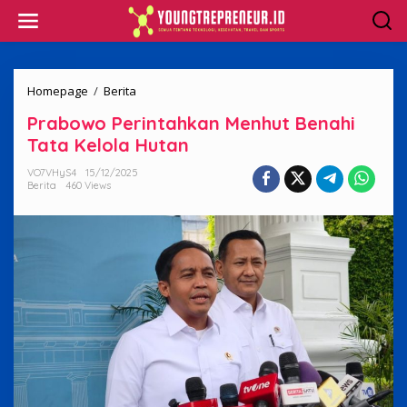
Skip
to
content
Prabowo
Homepage
/
Berita
Perintahkan
Prabowo Perintahkan Menhut Benahi
Menhut
Benahi
Tata Kelola Hutan
Tata
Kelola
VO7VHyS4
15/12/2025
Berita
460 Views
Hutan