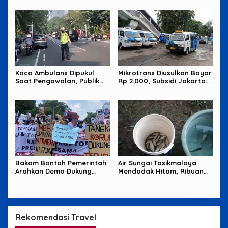
Kaca Ambulans Dipukul
Mikrotrans Diusulkan Bayar
Saat Pengawalan, Publik
Rp 2.000, Subsidi Jakarta
Tagih Jawaban Polisi
Jadi Sorotan
Bakom Bantah Pemerintah
Air Sungai Tasikmalaya
Arahkan Demo Dukung
Mendadak Hitam, Ribuan
MBG, Uang Saku Jadi
Ikan Mati dan Warga Resah
Sorotan
Rekomendasi Travel