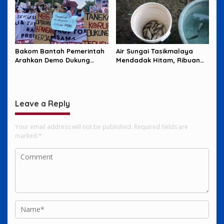
Bakom Bantah Pemerintah
Air Sungai Tasikmalaya
Arahkan Demo Dukung
Mendadak Hitam, Ribuan
MBG, Uang Saku Jadi
Ikan Mati dan Warga Resah
Sorotan
Leave a Reply
Your email address will not be published.
Required fields are
marked
*