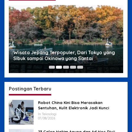
g
Wisata Jepang Terpopuler, Dari Tokyo yang
W
Sibuk sampai Okinawa yang Santai
s
Postingan Terbaru
Robot China Kini Bisa Merasakan
Sentuhan, Kulit Elektronik Jadi Kunci
In Teknologi
07/08/2026
23 Calon Hakim Agung dan Ad Hoc Diuji