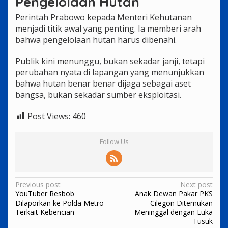
Pengelolaan Hutan
Perintah Prabowo kepada Menteri Kehutanan
menjadi titik awal yang penting. Ia memberi arah
bahwa pengelolaan hutan harus dibenahi.
Publik kini menunggu, bukan sekadar janji, tetapi
perubahan nyata di lapangan yang menunjukkan
bahwa hutan benar benar dijaga sebagai aset
bangsa, bukan sekadar sumber eksploitasi.
Post Views:
460
Follow Us
Post
Previous post
Next post
YouTuber Resbob
Anak Dewan Pakar PKS
navigation
Dilaporkan ke Polda Metro
Cilegon Ditemukan
Terkait Kebencian
Meninggal dengan Luka
Tusuk