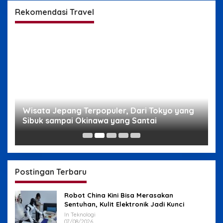
Rekomendasi Travel
g
Wisata Jepang Terpopuler, Dari Tokyo yang
W
Sibuk sampai Okinawa yang Santai
s
Postingan Terbaru
Robot China Kini Bisa Merasakan
Sentuhan, Kulit Elektronik Jadi Kunci
In Teknologi
07/08/2026