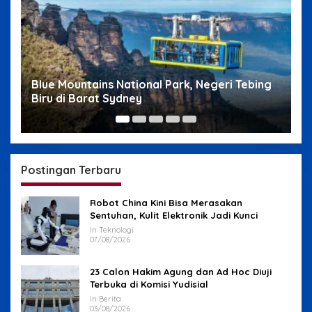
Blue Mountains National Park, Negeri Tebing
W
Biru di Barat Sydney
S
Postingan Terbaru
Robot China Kini Bisa Merasakan
Sentuhan, Kulit Elektronik Jadi Kunci
In Teknologi
07/08/2026
23 Calon Hakim Agung dan Ad Hoc Diuji
Terbuka di Komisi Yudisial
In Berita
03/08/2026