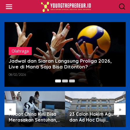
Skip
to
content
Olahraga
Jadwal dan Siaran Langsung Proliga 2026,
Live di Mana Saja Bisa Ditonton?
08/02/2026
«
»
Robot China Kini Bisa
23 Calon Hakim Agung
Merasakan Sentuhan,
dan Ad Hoc Diuji
Kulit Elektronik Jadi
Terbuka di Komisi