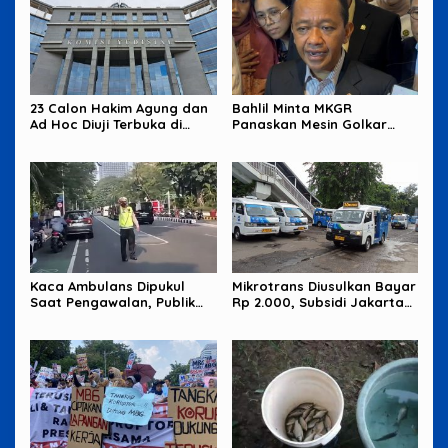
23 Calon Hakim Agung dan
Bahlil Minta MKGR
Ad Hoc Diuji Terbuka di
Panaskan Mesin Golkar
Komisi Yudisial
untuk Hadapi Pemilu 2029
Kaca Ambulans Dipukul
Mikrotrans Diusulkan Bayar
Saat Pengawalan, Publik
Rp 2.000, Subsidi Jakarta
Tagih Jawaban Polisi
Jadi Sorotan