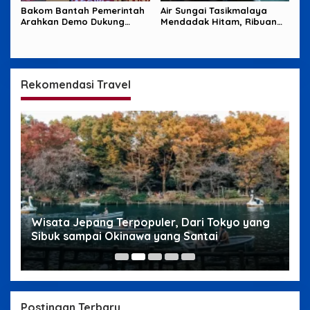
Bakom Bantah Pemerintah
Air Sungai Tasikmalaya
Arahkan Demo Dukung
Mendadak Hitam, Ribuan
MBG, Uang Saku Jadi
Ikan Mati dan Warga Resah
Sorotan
Rekomendasi Travel
g
Wisata Jepang Terpopuler, Dari Tokyo yang
W
Sibuk sampai Okinawa yang Santai
s
Postingan Terbaru