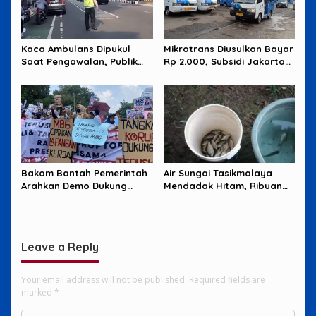
Kaca Ambulans Dipukul
Mikrotrans Diusulkan Bayar
Saat Pengawalan, Publik
Rp 2.000, Subsidi Jakarta
Tagih Jawaban Polisi
Jadi Sorotan
Bakom Bantah Pemerintah
Air Sungai Tasikmalaya
Arahkan Demo Dukung
Mendadak Hitam, Ribuan
MBG, Uang Saku Jadi
Ikan Mati dan Warga Resah
Sorotan
Leave a Reply
Your email address will not be published.
Required fields are
marked
*