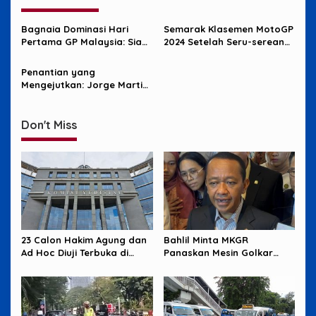
Bagnaia Dominasi Hari
Semarak Klasemen MotoGP
Pertama GP Malaysia: Siap
2024 Setelah Seru-serean
Rebut Gelar Juara Dunia
di San Marino!
MotoGP?
Penantian yang
Mengejutkan: Jorge Martin
Brilian di Start!
Don't Miss
23 Calon Hakim Agung dan
Bahlil Minta MKGR
Ad Hoc Diuji Terbuka di
Panaskan Mesin Golkar
Komisi Yudisial
untuk Hadapi Pemilu 2029