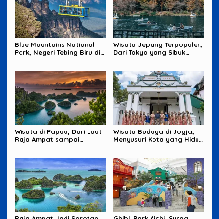
Blue Mountains National
Wisata Jepang Terpopuler,
Park, Negeri Tebing Biru di
Dari Tokyo yang Sibuk
Barat Sydney
sampai Okinawa yang
Santai
Wisata di Papua, Dari Laut
Wisata Budaya di Jogja,
Raja Ampat sampai
Menyusuri Kota yang Hidup
Pegunungan yang Memikat
dari Tradisi dan Cerita
Raja Ampat Jadi Sorotan
Ghibli Park Aichi, Surga