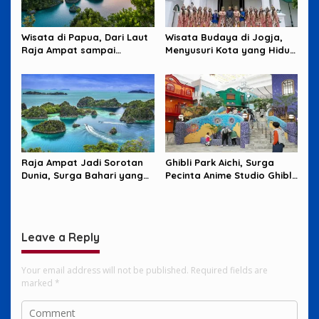
Wisata di Papua, Dari Laut
Wisata Budaya di Jogja,
Raja Ampat sampai
Menyusuri Kota yang Hidup
Pegunungan yang Memikat
dari Tradisi dan Cerita
Raja Ampat Jadi Sorotan
Ghibli Park Aichi, Surga
Dunia, Surga Bahari yang
Pecinta Anime Studio Ghibli
Harus Dijaga
yang Penuh Imajinasi
Leave a Reply
Your email address will not be published.
Required fields are
marked
*