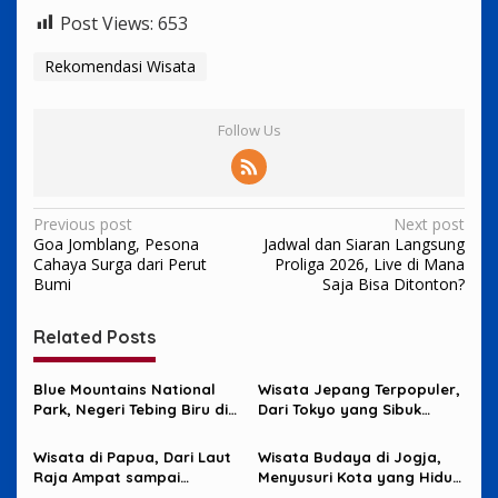
Post Views:
653
Rekomendasi Wisata
Follow Us
Post
Previous post
Next post
Goa Jomblang, Pesona
Jadwal dan Siaran Langsung
navigation
Cahaya Surga dari Perut
Proliga 2026, Live di Mana
Bumi
Saja Bisa Ditonton?
Related Posts
Blue Mountains National
Wisata Jepang Terpopuler,
Park, Negeri Tebing Biru di
Dari Tokyo yang Sibuk
Barat Sydney
sampai Okinawa yang
Santai
Wisata di Papua, Dari Laut
Wisata Budaya di Jogja,
Raja Ampat sampai
Menyusuri Kota yang Hidup
Pegunungan yang Memikat
dari Tradisi dan Cerita