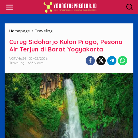
Skip
to
content
Curug
Homepage
/
Traveling
Sidoharjo
Curug Sidoharjo Kulon Progo, Pesona
Kulon
Progo,
Air Terjun di Barat Yogyakarta
Pesona
Air
VO7VHyS4
02/02/2026
Traveling
653 Views
Terjun
di
Barat
Yogyakarta