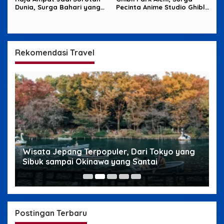
Dunia, Surga Bahari yang
Pecinta Anime Studio Ghibli
Harus Dijaga
yang Penuh Imajinasi
Rekomendasi Travel
g
Wisata Jepang Terpopuler, Dari Tokyo yang
W
Sibuk sampai Okinawa yang Santai
s
Postingan Terbaru