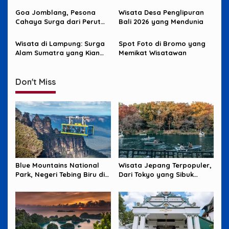
Goa Jomblang, Pesona
Wisata Desa Penglipuran
Cahaya Surga dari Perut
Bali 2026 yang Mendunia
Bumi
Wisata di Lampung: Surga
Spot Foto di Bromo yang
Alam Sumatra yang Kian
Memikat Wisatawan
Bersinar
Don't Miss
Blue Mountains National
Wisata Jepang Terpopuler,
Park, Negeri Tebing Biru di
Dari Tokyo yang Sibuk
Barat Sydney
sampai Okinawa yang
Santai