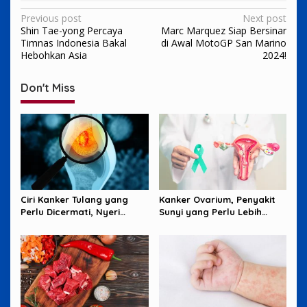
Post
Previous post
Next post
Shin Tae-yong Percaya
Marc Marquez Siap Bersinar
navigation
Timnas Indonesia Bakal
di Awal MotoGP San Marino
Hebohkan Asia
2024!
Don't Miss
Ciri Kanker Tulang yang
Kanker Ovarium, Penyakit
Perlu Dicermati, Nyeri
Sunyi yang Perlu Lebih
Malam hingga Benjolan
Banyak Diperhatikan
Perempuan