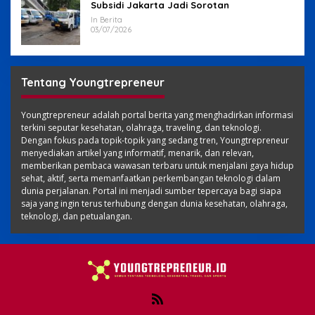
Subsidi Jakarta Jadi Sorotan
In Berita
03/07/2026
Tentang Youngtrepreneur
Youngtrepreneur adalah portal berita yang menghadirkan informasi
terkini seputar kesehatan, olahraga, traveling, dan teknologi.
Dengan fokus pada topik-topik yang sedang tren, Youngtrepreneur
menyediakan artikel yang informatif, menarik, dan relevan,
memberikan pembaca wawasan terbaru untuk menjalani gaya hidup
sehat, aktif, serta memanfaatkan perkembangan teknologi dalam
dunia perjalanan. Portal ini menjadi sumber tepercaya bagi siapa
saja yang ingin terus terhubung dengan dunia kesehatan, olahraga,
teknologi, dan petualangan.