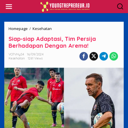
Skip
to
content
Siap-
Homepage
/
Kesehatan
siap
Siap-siap Adaptasi, Tim Persija
Adaptasi,
Tim
Berhadapan Dengan Arema!
Persija
Berhadapan
VO7VHyS4
16/09/2024
Kesehatan
1261 Views
Dengan
Arema!