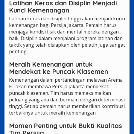
Latihan Keras dan Disiplin Menjadi
Kunci Kemenangan
Latihan keras dan disiplin tinggi akan menjadi kunci
kemenangan bagi Persija Jakarta. Pemain harus
menjaga kondisi fisik dan mental mereka dengan
baik. Disiplin dalam menjalani program latihan dan
taktik yang telah disiapkan oleh pelatih juga sangat
penting.
Meraih Kemenangan untuk
Mendekat ke Puncak Klasemen
Kemenangan dalam pertandingan melawan Arema
FC akan membawa Persija Jakarta mendekati
puncak klasemen. Tim harus memaksimalkan
peluang yang ada dan bermain dengan determinasi
tinggi. Setiap pemain harus memberikan kontribusi
terbaiknya untuk meraih kemenangan.
Momen Penting untuk Bukti Kualitas
Tim Persija