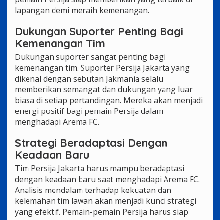
lapangan demi meraih kemenangan.
Dukungan Suporter Penting Bagi
Kemenangan Tim
Dukungan suporter sangat penting bagi
kemenangan tim. Suporter Persija Jakarta yang
dikenal dengan sebutan Jakmania selalu
memberikan semangat dan dukungan yang luar
biasa di setiap pertandingan. Mereka akan menjadi
energi positif bagi pemain Persija dalam
menghadapi Arema FC.
Strategi Beradaptasi Dengan
Keadaan Baru
Tim Persija Jakarta harus mampu beradaptasi
dengan keadaan baru saat menghadapi Arema FC.
Analisis mendalam terhadap kekuatan dan
kelemahan tim lawan akan menjadi kunci strategi
yang efektif. Pemain-pemain Persija harus siap