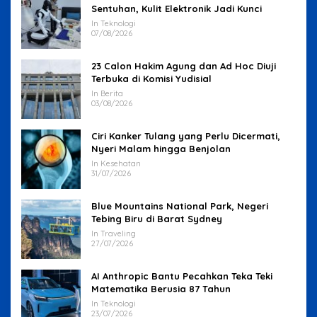
Sentuhan, Kulit Elektronik Jadi Kunci
In Teknologi
07/08/2026
23 Calon Hakim Agung dan Ad Hoc Diuji
Terbuka di Komisi Yudisial
In Berita
03/08/2026
Ciri Kanker Tulang yang Perlu Dicermati,
Nyeri Malam hingga Benjolan
In Kesehatan
31/07/2026
Blue Mountains National Park, Negeri
Tebing Biru di Barat Sydney
In Traveling
27/07/2026
AI Anthropic Bantu Pecahkan Teka Teki
Matematika Berusia 87 Tahun
In Teknologi
23/07/2026