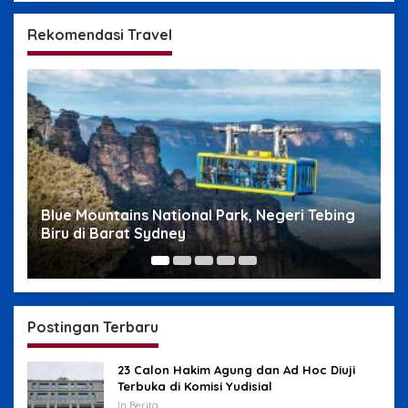
Rekomendasi Travel
Blue Mountains National Park, Negeri Tebing
W
Biru di Barat Sydney
S
Postingan Terbaru
23 Calon Hakim Agung dan Ad Hoc Diuji
Terbuka di Komisi Yudisial
In Berita