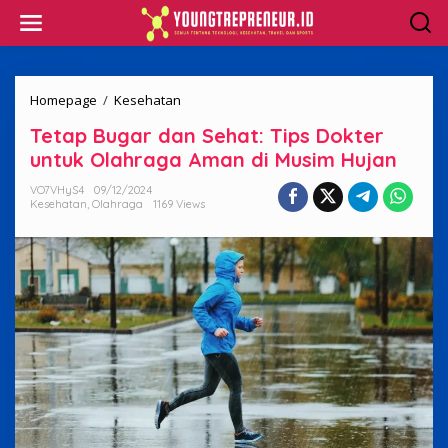
Skip
to
content
Tetap
Homepage
/
Kesehatan
Bugar
Tetap Bugar dan Sehat: Tips Dokter
dan
Sehat:
untuk Olahraga Aman di Musim Hujan
Tips
Dokter
VO7VHyS4
09/12/2024
Kesehatan
,
Olahraga
1169 Views
untuk
Olahraga
Aman
di
Musim
Hujan