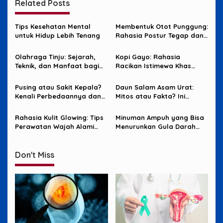
Related Posts
Tips Kesehatan Mental
Membentuk Otot Punggung:
untuk Hidup Lebih Tenang
Rahasia Postur Tegap dan
Kuat
Olahraga Tinju: Sejarah,
Kopi Gayo: Rahasia
Teknik, dan Manfaat bagi
Racikan Istimewa Khas
Tubuh
Aceh Tengah
Pusing atau Sakit Kepala?
Daun Salam Asam Urat:
Kenali Perbedaannya dan
Mitos atau Fakta? Ini
Cara Mengatasinya
Penjelasan dan Cara
Penggunaannya!
Rahasia Kulit Glowing: Tips
Minuman Ampuh yang Bisa
Perawatan Wajah Alami
Menurunkan Gula Darah
untuk Tampil Bercahaya
Secara Alami
Sepanjang Hari
Don't Miss