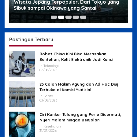
g
Wisata Jepang Terpopuler, Dari Tokyo yang
W
Sibuk sampai Okinawa yang Santai
s
Postingan Terbaru
Robot China Kini Bisa Merasakan
Sentuhan, Kulit Elektronik Jadi Kunci
In Teknologi
07/08/2026
23 Calon Hakim Agung dan Ad Hoc Diuji
Terbuka di Komisi Yudisial
In Berita
03/08/2026
Ciri Kanker Tulang yang Perlu Dicermati,
Nyeri Malam hingga Benjolan
In Kesehatan
31/07/2026