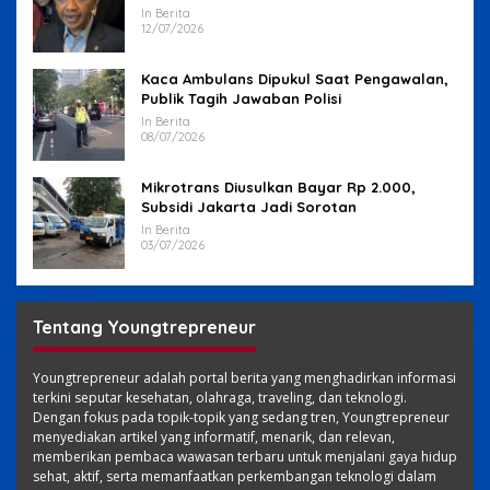
In Berita
12/07/2026
Kaca Ambulans Dipukul Saat Pengawalan,
Publik Tagih Jawaban Polisi
In Berita
08/07/2026
Mikrotrans Diusulkan Bayar Rp 2.000,
Subsidi Jakarta Jadi Sorotan
In Berita
03/07/2026
Tentang Youngtrepreneur
Youngtrepreneur adalah portal berita yang menghadirkan informasi
terkini seputar kesehatan, olahraga, traveling, dan teknologi.
Dengan fokus pada topik-topik yang sedang tren, Youngtrepreneur
menyediakan artikel yang informatif, menarik, dan relevan,
memberikan pembaca wawasan terbaru untuk menjalani gaya hidup
sehat, aktif, serta memanfaatkan perkembangan teknologi dalam