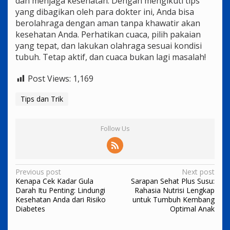
dan menjaga kesehatan. Dengan mengikuti tips
yang dibagikan oleh para dokter ini, Anda bisa
berolahraga dengan aman tanpa khawatir akan
kesehatan Anda. Perhatikan cuaca, pilih pakaian
yang tepat, dan lakukan olahraga sesuai kondisi
tubuh. Tetap aktif, dan cuaca bukan lagi masalah!
Post Views:
1,169
Tips dan Trik
Follow Us
Post
Previous post
Next post
Kenapa Cek Kadar Gula
Sarapan Sehat Plus Susu:
navigation
Darah Itu Penting: Lindungi
Rahasia Nutrisi Lengkap
Kesehatan Anda dari Risiko
untuk Tumbuh Kembang
Diabetes
Optimal Anak