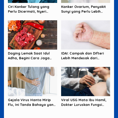
Ciri Kanker Tulang yang
Kanker Ovarium, Penyakit
Perlu Dicermati, Nyeri
Sunyi yang Perlu Lebih
Malam hingga Benjolan
Banyak Diperhatikan
Perempuan
Daging Lemak Saat Idul
IDAI: Campak dan Difteri
Adha, Begini Cara Jaga
Lebih Mendesak dari
Jantung Tetap Aman
Hantavirus
Gejala Virus Hanta Mirip
Viral USG Mata Ibu Hamil,
Flu, Ini Tanda Bahaya yang
Dokter Luruskan Fungsi
Wajib Diwaspadai
Sebenarnya