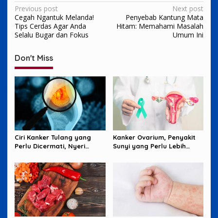
Post
Previous post
Next post
Cegah Ngantuk Melanda!
Penyebab Kantung Mata
navigation
Tips Cerdas Agar Anda
Hitam: Memahami Masalah
Selalu Bugar dan Fokus
Umum Ini
Don't Miss
Ciri Kanker Tulang yang
Kanker Ovarium, Penyakit
Perlu Dicermati, Nyeri
Sunyi yang Perlu Lebih
Malam hingga Benjolan
Banyak Diperhatikan
Perempuan