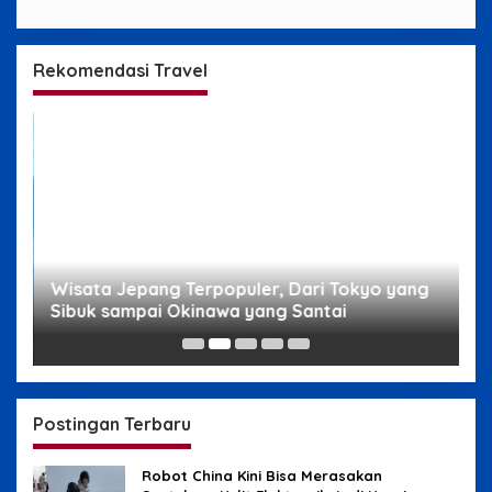
Rekomendasi Travel
g
Wisata Jepang Terpopuler, Dari Tokyo yang
W
Sibuk sampai Okinawa yang Santai
s
Postingan Terbaru
Robot China Kini Bisa Merasakan