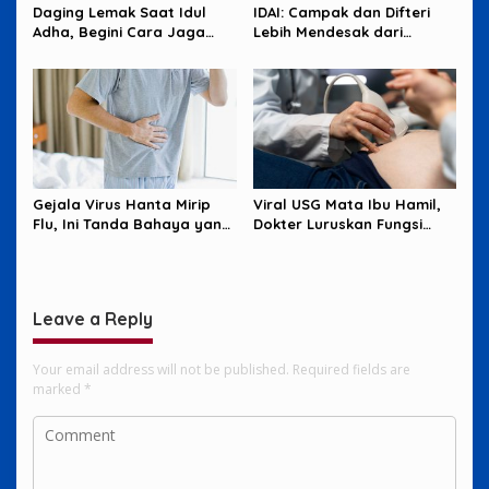
Daging Lemak Saat Idul
IDAI: Campak dan Difteri
Adha, Begini Cara Jaga
Lebih Mendesak dari
Jantung Tetap Aman
Hantavirus
Gejala Virus Hanta Mirip
Viral USG Mata Ibu Hamil,
Flu, Ini Tanda Bahaya yang
Dokter Luruskan Fungsi
Wajib Diwaspadai
Sebenarnya
Leave a Reply
Your email address will not be published.
Required fields are
marked
*