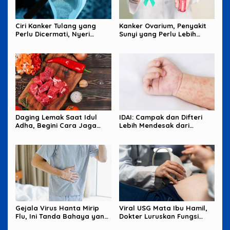
Ciri Kanker Tulang yang
Kanker Ovarium, Penyakit
Perlu Dicermati, Nyeri
Sunyi yang Perlu Lebih
Malam hingga Benjolan
Banyak Diperhatikan
Perempuan
Daging Lemak Saat Idul
IDAI: Campak dan Difteri
Adha, Begini Cara Jaga
Lebih Mendesak dari
Jantung Tetap Aman
Hantavirus
Gejala Virus Hanta Mirip
Viral USG Mata Ibu Hamil,
Flu, Ini Tanda Bahaya yang
Dokter Luruskan Fungsi
Wajib Diwaspadai
Sebenarnya