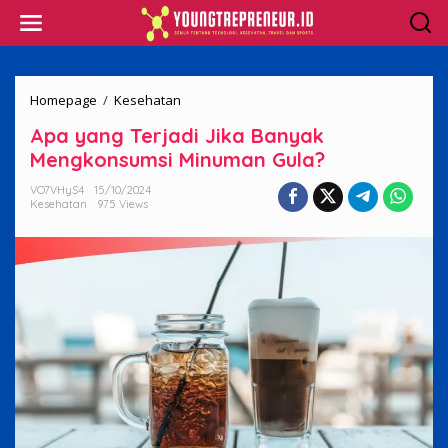
Skip
to
content
Apa
Homepage
/
Kesehatan
yang
Apa yang Terjadi Jika Banyak
Terjadi
Jika
Mengkonsumsi Minuman Gula?
Banyak
Mengkonsumsi
VO7VHyS4
15/10/2024
Kesehatan
975 Views
Minuman
Gula?