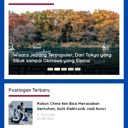
g
Wisata Jepang Terpopuler, Dari Tokyo yang
W
Sibuk sampai Okinawa yang Santai
s
Postingan Terbaru
Robot China Kini Bisa Merasakan
Sentuhan, Kulit Elektronik Jadi Kunci
In Teknologi
07/08/2026