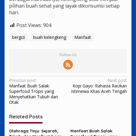
pilihan buah sehat yang layak dikonsumsi setiap
hari.
Post Views:
904
bergizi
buah kelengkeng
Manfaat
Follow Us
Post
Previous post
Next post
Manfaat Buah Salak:
Kopi Gayo: Rahasia Racikan
navigation
Superfood Tropis yang
Istimewa Khas Aceh Tengah
Menyehatkan Tubuh dan
Otak
Related Posts
Olahraga Tinju: Sejarah,
Manfaat Buah Salak: