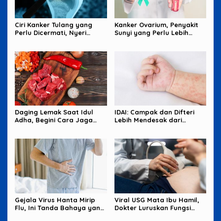
Ciri Kanker Tulang yang
Kanker Ovarium, Penyakit
Perlu Dicermati, Nyeri
Sunyi yang Perlu Lebih
Malam hingga Benjolan
Banyak Diperhatikan
Perempuan
Daging Lemak Saat Idul
IDAI: Campak dan Difteri
Adha, Begini Cara Jaga
Lebih Mendesak dari
Jantung Tetap Aman
Hantavirus
Gejala Virus Hanta Mirip
Viral USG Mata Ibu Hamil,
Flu, Ini Tanda Bahaya yang
Dokter Luruskan Fungsi
Wajib Diwaspadai
Sebenarnya