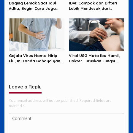
Daging Lemak Saat Idul
IDAI: Campak dan Difteri
Adha, Begini Cara Jaga
Lebih Mendesak dari
Jantung Tetap Aman
Hantavirus
Gejala Virus Hanta Mirip
Viral USG Mata Ibu Hamil,
Flu, Ini Tanda Bahaya yang
Dokter Luruskan Fungsi
Wajib Diwaspadai
Sebenarnya
Leave a Reply
Your email address will not be published.
Required fields are
marked
*