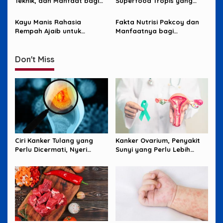
Teknik, dan Manfaat bagi
Superfood Tropis yang
Tubuh
Menyehatkan Tubuh dan
Otak
Kayu Manis Rahasia
Fakta Nutrisi Pakcoy dan
Rempah Ajaib untuk
Manfaatnya bagi
Kesehatan Tubuh
Kesehatan Tubuh
Don't Miss
Ciri Kanker Tulang yang
Kanker Ovarium, Penyakit
Perlu Dicermati, Nyeri
Sunyi yang Perlu Lebih
Malam hingga Benjolan
Banyak Diperhatikan
Perempuan