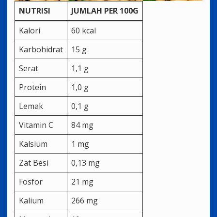
NUTRISI
JUMLAH PER 100G
Kalori
60 kcal
Karbohidrat
15 g
Serat
1,1 g
Protein
1,0 g
Lemak
0,1 g
Vitamin C
84 mg
Kalsium
1 mg
Zat Besi
0,13 mg
Fosfor
21 mg
Kalium
266 mg