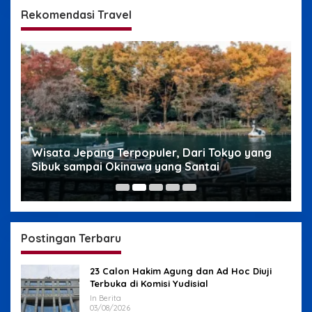
Rekomendasi Travel
g
Wisata Jepang Terpopuler, Dari Tokyo yang
W
Sibuk sampai Okinawa yang Santai
s
Postingan Terbaru
23 Calon Hakim Agung dan Ad Hoc Diuji
Terbuka di Komisi Yudisial
In Berita
03/08/2026