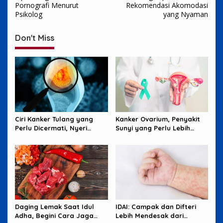
navigation
Pornografi Menurut
Rekomendasi Akomodasi
Psikolog
yang Nyaman
Don't Miss
Ciri Kanker Tulang yang
Kanker Ovarium, Penyakit
Perlu Dicermati, Nyeri
Sunyi yang Perlu Lebih
Malam hingga Benjolan
Banyak Diperhatikan
Perempuan
Daging Lemak Saat Idul
IDAI: Campak dan Difteri
Adha, Begini Cara Jaga
Lebih Mendesak dari