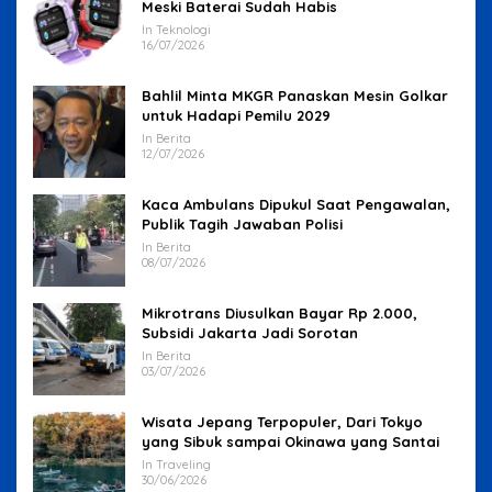
Meski Baterai Sudah Habis
In Teknologi
16/07/2026
Bahlil Minta MKGR Panaskan Mesin Golkar
untuk Hadapi Pemilu 2029
In Berita
12/07/2026
Kaca Ambulans Dipukul Saat Pengawalan,
Publik Tagih Jawaban Polisi
In Berita
08/07/2026
Mikrotrans Diusulkan Bayar Rp 2.000,
Subsidi Jakarta Jadi Sorotan
In Berita
03/07/2026
Wisata Jepang Terpopuler, Dari Tokyo
yang Sibuk sampai Okinawa yang Santai
In Traveling
30/06/2026