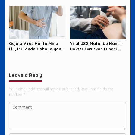
Jantung Tetap Aman
Hantavirus
Gejala Virus Hanta Mirip
Viral USG Mata Ibu Hamil,
Flu, Ini Tanda Bahaya yang
Dokter Luruskan Fungsi
Wajib Diwaspadai
Sebenarnya
Leave a Reply
Your email address will not be published.
Required fields are
marked
*