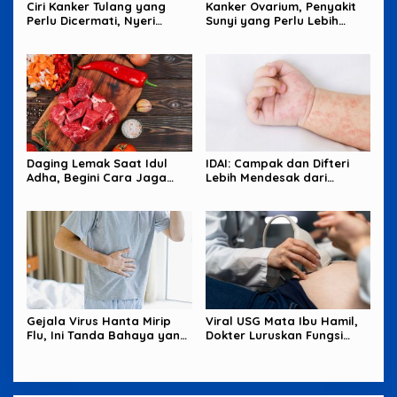
Ciri Kanker Tulang yang
Kanker Ovarium, Penyakit
Perlu Dicermati, Nyeri
Sunyi yang Perlu Lebih
Malam hingga Benjolan
Banyak Diperhatikan
Perempuan
Daging Lemak Saat Idul
IDAI: Campak dan Difteri
Adha, Begini Cara Jaga
Lebih Mendesak dari
Jantung Tetap Aman
Hantavirus
Gejala Virus Hanta Mirip
Viral USG Mata Ibu Hamil,
Flu, Ini Tanda Bahaya yang
Dokter Luruskan Fungsi
Wajib Diwaspadai
Sebenarnya