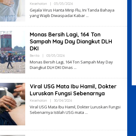
By
Kesehatan
|
05/05/2026
VO7VHyS4
Gejala Virus Hanta Mirip Flu, Ini Tanda Bahaya
yang Wajib Diwaspadai Kabar
Monas Bersih Lagi, 164 Ton
Sampah May Day Diangkut DLH
DKI
By
Berita
|
03/05/2026
VO7VHyS4
Monas Bersih Lagi, 164 Ton Sampah May Day
Diangkut DLH DKI Dinas
Viral USG Mata Ibu Hamil, Dokter
Luruskan Fungsi Sebenarnya
By
Kesehatan
|
30/04/2026
VO7VHyS4
Viral USG Mata Ibu Hamil, Dokter Luruskan Fungsi
Sebenarnya Istilah USG mata