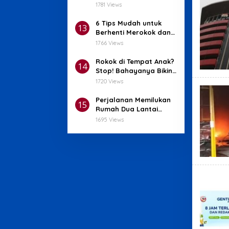
dengan Anak yang
1781 Views
Terlalu Sensitif
6 Tips Mudah untuk
13
Berhenti Merokok dan
Mulai Hidup Sehat!
1766 Views
Rokok di Tempat Anak?
14
Stop! Bahayanya Bikin
Hati Menyesal!
1720 Views
Perjalanan Memilukan
15
Rumah Dua Lantai
yang Terbakar Hangus
1695 Views