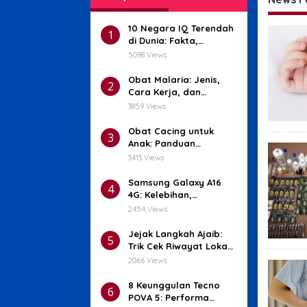
10 Negara IQ Terendah
Youngt
1
di Dunia: Fakta,
Penyebab, dan
5098 Views
Harapan untuk Masa
Depan
Obat Malaria: Jenis,
2
Cara Kerja, dan
Efektivitasnya
3859 Views
Obat Cacing untuk
3
Anak: Panduan
Lengkap yang Aman
3413 Views
dan Efektif
Samsung Galaxy A16
4
4G: Kelebihan,
Kekurangan, dan
2454 Views
Spesifikasi Lengkap
Jejak Langkah Ajaib:
5
Trik Cek Riwayat Lokasi
di iPhone!
2066 Views
8 Keunggulan Tecno
6
POVA 5: Performa