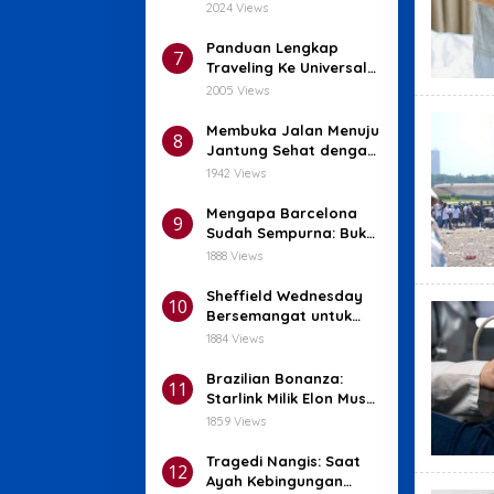
Unggul dan Baterai
2024 Views
Tahan Lama
Panduan Lengkap
7
Traveling Ke Universal
Studios Japan (Osaka):
2005 Views
Wahana Seru dan Tips
Penting!
Membuka Jalan Menuju
8
Jantung Sehat dengan
Bedah Minimal Invasif!
1942 Views
Mengapa Barcelona
9
Sudah Sempurna: Bukti
Nyata!
1888 Views
Sheffield Wednesday
10
Bersemangat untuk
Mendatangkan Thom
1884 Views
Haye
Brazilian Bonanza:
11
Starlink Milik Elon Musk
Ancam Sanksi Setelah
1859 Views
Blokir X
Tragedi Nangis: Saat
12
Ayah Kebingungan