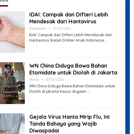
repreneur.id
IDAI: Campak dan Difteri Lebih
Mendesak dari Hantavirus
By
Kesehatan
|
11/05/2026
VO7VHyS4
IDAI: Campak dan Difteri Lebih Mendesak dari
Hantavirus Ikatan Dokter Anak Indonesia
WN China Diduga Bawa Bahan
Etomidate untuk Diolah di Jakarta
By
Berita
|
07/05/2026
VO7VHyS4
WN China Diduga Bawa Bahan Etomidate untuk
Diolah di Jakarta Kasus dugaan
Gejala Virus Hanta Mirip Flu, Ini
Tanda Bahaya yang Wajib
Diwaspadai