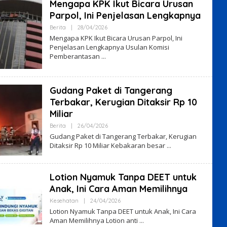
Mengapa KPK Ikut Bicara Urusan
Parpol, Ini Penjelasan Lengkapnya
By
Berita
|
28/04/2026
VO7VHyS4
Mengapa KPK Ikut Bicara Urusan Parpol, Ini
Penjelasan Lengkapnya Usulan Komisi
Pemberantasan
Gudang Paket di Tangerang
Terbakar, Kerugian Ditaksir Rp 10
Miliar
By
Berita
|
26/04/2026
VO7VHyS4
Gudang Paket di Tangerang Terbakar, Kerugian
Ditaksir Rp 10 Miliar Kebakaran besar
Lotion Nyamuk Tanpa DEET untuk
Anak, Ini Cara Aman Memilihnya
By
Kesehatan
|
24/04/2026
VO7VHyS4
Lotion Nyamuk Tanpa DEET untuk Anak, Ini Cara
Aman Memilihnya Lotion anti