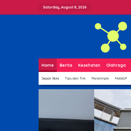
Skip
to
Saturday, August 8, 2026
content
Home
Berita
Kesehatan
Olahraga
Sepak Bola
Tips dan Trik
Paralimpik
MotoGP