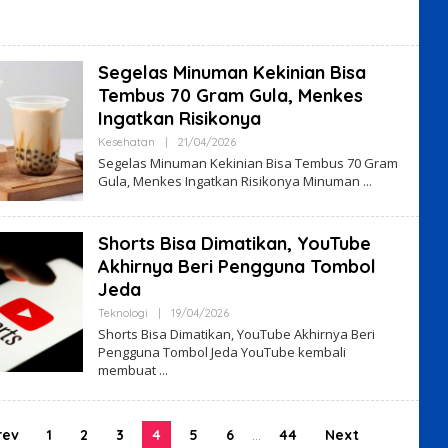
Segelas Minuman Kekinian Bisa
Tembus 70 Gram Gula, Menkes
Ingatkan Risikonya
By
Kesehatan
|
21/04/2026
VO7VHyS4
Segelas Minuman Kekinian Bisa Tembus 70 Gram
Gula, Menkes Ingatkan Risikonya Minuman
Shorts Bisa Dimatikan, YouTube
Akhirnya Beri Pengguna Tombol
Jeda
By
Teknologi
|
19/04/2026
VO7VHyS4
Shorts Bisa Dimatikan, YouTube Akhirnya Beri
Pengguna Tombol Jeda YouTube kembali
membuat
rev
1
2
3
4
5
6
…
44
Next