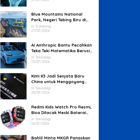
Blue Mountains National
Park, Negeri Tebing Biru di
Barat Sydney
In Traveling
27/07/2026
AI Anthropic Bantu Pecahkan
Teka Teki Matematika Berusia
87 Tahun
In Teknologi
23/07/2026
Kimi K3 Jadi Senjata Baru
China untuk Menggoyang
Keunggulan AI Amerika
In Teknologi
20/07/2026
Redmi Kids Watch Pro Resmi,
Bisa Dilacak Meski Baterai
Sudah Habis
In Teknologi
16/07/2026
Bahlil Minta MKGR Panaskan