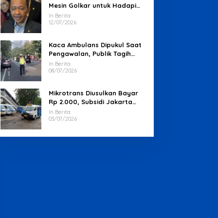
Mesin Golkar untuk Hadapi
Pemilu 2029
In Berita
12/07/2026
Kaca Ambulans Dipukul Saat
Pengawalan, Publik Tagih
Jawaban Polisi
In Berita
08/07/2026
Mikrotrans Diusulkan Bayar
Rp 2.000, Subsidi Jakarta
Jadi Sorotan
In Berita
03/07/2026