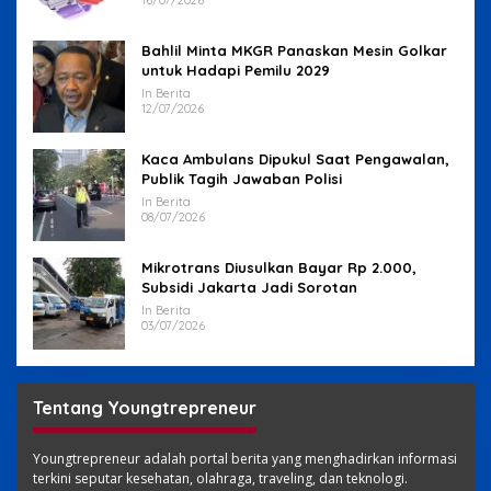
Bahlil Minta MKGR Panaskan Mesin Golkar
untuk Hadapi Pemilu 2029
In Berita
12/07/2026
Kaca Ambulans Dipukul Saat Pengawalan,
Publik Tagih Jawaban Polisi
In Berita
08/07/2026
Mikrotrans Diusulkan Bayar Rp 2.000,
Subsidi Jakarta Jadi Sorotan
In Berita
03/07/2026
Tentang Youngtrepreneur
Youngtrepreneur adalah portal berita yang menghadirkan informasi
terkini seputar kesehatan, olahraga, traveling, dan teknologi.