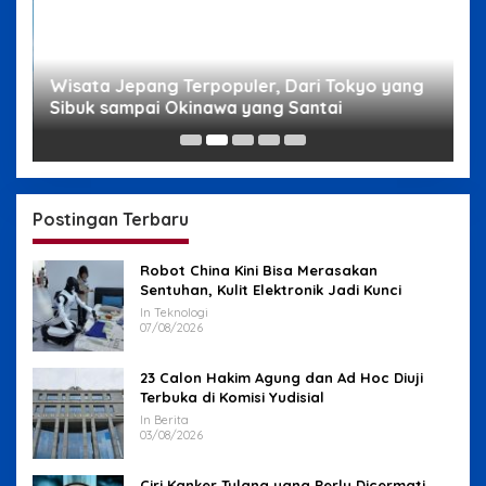
g
Wisata Jepang Terpopuler, Dari Tokyo yang
W
Sibuk sampai Okinawa yang Santai
s
Postingan Terbaru
Robot China Kini Bisa Merasakan
Sentuhan, Kulit Elektronik Jadi Kunci
In Teknologi
07/08/2026
23 Calon Hakim Agung dan Ad Hoc Diuji
Terbuka di Komisi Yudisial
In Berita
03/08/2026
Ciri Kanker Tulang yang Perlu Dicermati,