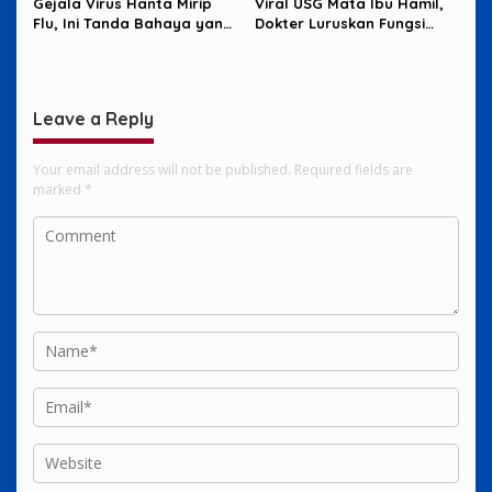
Gejala Virus Hanta Mirip
Viral USG Mata Ibu Hamil,
Flu, Ini Tanda Bahaya yang
Dokter Luruskan Fungsi
Wajib Diwaspadai
Sebenarnya
Leave a Reply
Your email address will not be published.
Required fields are
marked
*