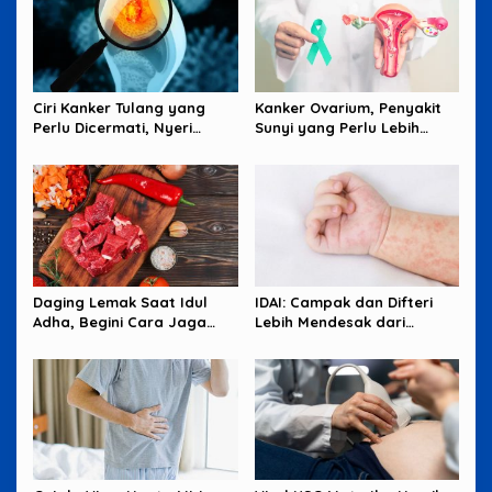
Ciri Kanker Tulang yang
Kanker Ovarium, Penyakit
Perlu Dicermati, Nyeri
Sunyi yang Perlu Lebih
Malam hingga Benjolan
Banyak Diperhatikan
Perempuan
Daging Lemak Saat Idul
IDAI: Campak dan Difteri
Adha, Begini Cara Jaga
Lebih Mendesak dari
Jantung Tetap Aman
Hantavirus