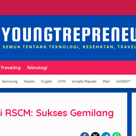
Traveling
Teknologi
Samsung
Xiaomi
Crypto
GYM
Wisata Populer
Polri
GADGET
di RSCM: Sukses Gemilang