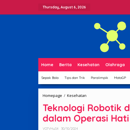
Skip
to
Thursday, August 6, 2026
content
Home
Berita
Kesehatan
Olahraga
Sepak Bola
Tips dan Trik
Paralimpik
MotoGP
Teknologi
Homepage
/
Kesehatan
Robotik
Teknologi Robotik 
di
RSCM:
dalam Operasi Hati
Sukses
Gemilang
dalam
VO7VHyS4
30/10/2024