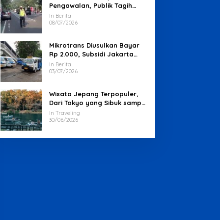
Pengawalan, Publik Tagih
Jawaban Polisi
In Berita
08/07/2026
Mikrotrans Diusulkan Bayar
Rp 2.000, Subsidi Jakarta
Jadi Sorotan
In Berita
03/07/2026
Wisata Jepang Terpopuler,
Dari Tokyo yang Sibuk sampai
Okinawa yang Santai
In Traveling
30/06/2026