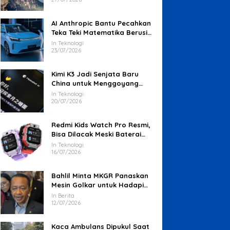
AI Anthropic Bantu Pecahkan
Teka Teki Matematika Berusia
87 Tahun
In Teknologi
23/07/2026
Kimi K3 Jadi Senjata Baru
China untuk Menggoyang
Keunggulan AI Amerika
In Teknologi
20/07/2026
Redmi Kids Watch Pro Resmi,
Bisa Dilacak Meski Baterai
Sudah Habis
In Teknologi
16/07/2026
Bahlil Minta MKGR Panaskan
Mesin Golkar untuk Hadapi
Pemilu 2029
In Berita
12/07/2026
Kaca Ambulans Dipukul Saat