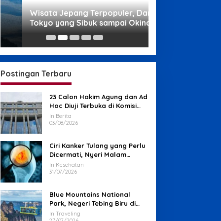
Wisata Jepang Terpopuler, Dari
Wisata di Papua,
Tokyo yang Sibuk sampai Okinawa
Ampat sampai P
yang Santai
Memikat
Postingan Terbaru
23 Calon Hakim Agung dan Ad
Hoc Diuji Terbuka di Komisi
Yudisial
In Berita
03/08/2026
Ciri Kanker Tulang yang Perlu
Dicermati, Nyeri Malam
hingga Benjolan
In Kesehatan
31/07/2026
Blue Mountains National
Park, Negeri Tebing Biru di
Barat Sydney
In Traveling
27/07/2026