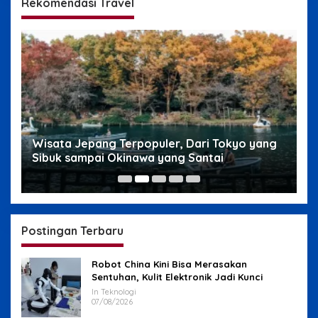
Rekomendasi Travel
g
Wisata Jepang Terpopuler, Dari Tokyo yang
W
Sibuk sampai Okinawa yang Santai
s
Postingan Terbaru
Robot China Kini Bisa Merasakan
Sentuhan, Kulit Elektronik Jadi Kunci
In Teknologi
07/08/2026