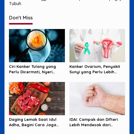
Tubuh
Don't Miss
Ciri Kanker Tulang yang
Kanker Ovarium, Penyakit
Perlu Dicermati, Nyeri
Sunyi yang Perlu Lebih
Malam hingga Benjolan
Banyak Diperhatikan
Perempuan
Daging Lemak Saat Idul
IDAI: Campak dan Difteri
Adha, Begini Cara Jaga
Lebih Mendesak dari
Jantung Tetap Aman
Hantavirus