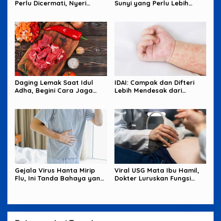
Perlu Dicermati, Nyeri
Sunyi yang Perlu Lebih
Malam hingga Benjolan
Banyak Diperhatikan
Perempuan
Daging Lemak Saat Idul
IDAI: Campak dan Difteri
Adha, Begini Cara Jaga
Lebih Mendesak dari
Jantung Tetap Aman
Hantavirus
Gejala Virus Hanta Mirip
Viral USG Mata Ibu Hamil,
Flu, Ini Tanda Bahaya yang
Dokter Luruskan Fungsi
Wajib Diwaspadai
Sebenarnya